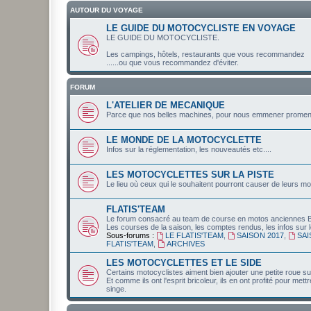
AUTOUR DU VOYAGE
LE GUIDE DU MOTOCYCLISTE EN VOYAGE
LE GUIDE DU MOTOCYCLISTE.
Les campings, hôtels, restaurants que vous recommandez
......ou que vous recommandez d'éviter.
FORUM
L'ATELIER DE MECANIQUE
Parce que nos belles machines, pour nous emmener promener,
LE MONDE DE LA MOTOCYCLETTE
Infos sur la réglementation, les nouveautés etc....
LES MOTOCYCLETTES SUR LA PISTE
Le lieu où ceux qui le souhaitent pourront causer de leurs mo
FLATIS'TEAM
Le forum consacré au team de course en motos anciennes
Les courses de la saison, les comptes rendus, les infos sur le
Sous-forums :
LE FLATIS'TEAM
,
SAISON 2017
,
SAI
FLATIS'TEAM
,
ARCHIVES
LES MOTOCYCLETTES ET LE SIDE
Certains motocyclistes aiment bien ajouter une petite roue su
Et comme ils ont l'esprit bricoleur, ils en ont profité pour me
singe.