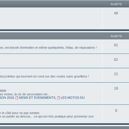
SUJETS
48
SUJETS
91
 ont besoin d'entretien et même quelquefois, hélas, de réparations !
62
21
tocyclettes qui tournent en rond sur des routes sans gravillons !
18
 BMW.
s motos, la vis de association etc...
SON 2018
,
NEWS ET EVENEMENTS
,
LES MOTOS DU
8
r le côté pour ne pas tomber.
ttre un panier au dessus... ce qui est très pratique pour promener son