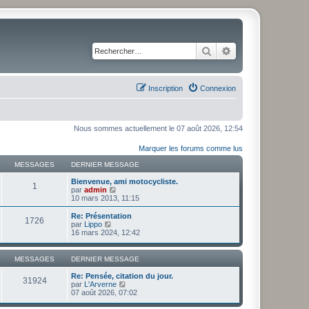
Rechercher
Recherche avancé
Inscription
Connexion
Nous sommes actuellement le 07 août 2026, 12:54
Marquer les forums comme lus
MESSAGES
DERNIER MESSAGE
Bienvenue, ami motocycliste.
1
C
par
admin
o
10 mars 2013, 11:15
n
s
Re: Présentation
1726
u
C
par
Lippo
l
o
16 mars 2024, 12:42
t
n
e
s
r
u
MESSAGES
DERNIER MESSAGE
l
l
e
t
Re: Pensée, citation du jour.
31924
d
e
C
par
L'Arverne
e
r
o
07 août 2026, 07:02
r
l
n
n
e
s