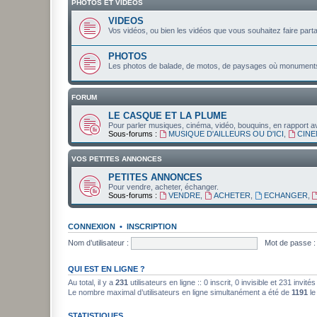
PHOTOS ET VIDEOS
VIDEOS
Vos vidéos, ou bien les vidéos que vous souhaitez faire parta
PHOTOS
Les photos de balade, de motos, de paysages où monuments 
FORUM
LE CASQUE ET LA PLUME
Pour parler musiques, cinéma, vidéo, bouquins, en rapport a
Sous-forums :
MUSIQUE D'AILLEURS OU D'ICI
,
CINE
VOS PETITES ANNONCES
PETITES ANNONCES
Pour vendre, acheter, échanger.
Sous-forums :
VENDRE
,
ACHETER
,
ECHANGER
,
CONNEXION
•
INSCRIPTION
Nom d’utilisateur :
Mot de passe :
QUI EST EN LIGNE ?
Au total, il y a
231
utilisateurs en ligne :: 0 inscrit, 0 invisible et 231 invi
Le nombre maximal d’utilisateurs en ligne simultanément a été de
1191
le
STATISTIQUES