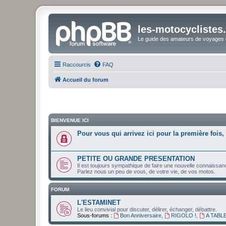
les-motocyclistes
Le guide des amateurs de voyages e
Raccourcis
FAQ
Accueil du forum
BIENVENUE ICI
Pour vous qui arrivez ici pour la première fois, 
PETITE OU GRANDE PRESENTATION
Il est toujours sympathique de faire une nouvelle connaissan
Parlez nous un peu de vous, de votre vie, de vos motos.
FORUM
L'ESTAMINET
Le lieu convivial pour discuter, délirer, échanger, débattre.
Sous-forums :
Bon Anniversaire
,
RIGOLO !
,
A TABLE 