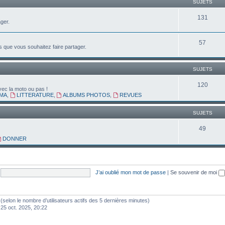
SUJETS
131
ger.
57
que vous souhaitez faire partager.
SUJETS
120
vec la moto ou pas !
MA
,
LITTERATURE
,
ALBUMS PHOTOS
,
REVUES
SUJETS
49
DONNER
J’ai oublié mon mot de passe
|
Se souvenir de moi
tés (selon le nombre d’utilisateurs actifs des 5 dernières minutes)
 25 oct. 2025, 20:22