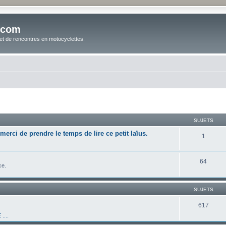
.com
t de rencontres en motocyclettes.
SUJETS
merci de prendre le temps de lire ce petit laïus.
1
64
ce.
SUJETS
617
....