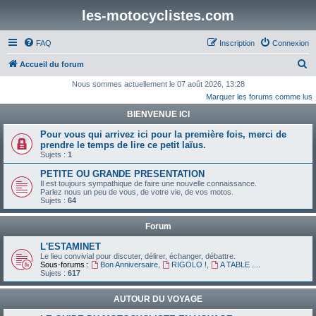
les-motocyclistes.com
FAQ
Inscription
Connexion
R
Accueil du forum
e
Nous sommes actuellement le 07 août 2026, 13:28
Marquer les forums comme lus
c
BIENVENUE ICI
h
e
Pour vous qui arrivez ici pour la première fois, merci de
prendre le temps de lire ce petit laïus.
r
Sujets :
1
c
PETITE OU GRANDE PRESENTATION
h
Il est toujours sympathique de faire une nouvelle connaissance.
Parlez nous un peu de vous, de votre vie, de vos motos.
e
Sujets :
64
r
Forum
L'ESTAMINET
Le lieu convivial pour discuter, délirer, échanger, débattre.
Sous-forums :
Bon Anniversaire
,
RIGOLO !
,
A TABLE ....
Sujets :
617
AUTOUR DU VOYAGE