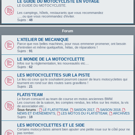
LE GUIDE DU MOTOCYCLISTE EN VOYAGE
LE GUIDE DU MOTOCYCLISTE.
Les campings, hôtels, restaurants que vous recommandez
......ou que vous recommandez d'éviter.
Sujets :
48
Forum
L'ATELIER DE MECANIQUE
Parce que nos belles machines, pour nous emmener promener, ont besoin
d'entretien et même quelquefois, hélas, de réparations !
Sujets :
91
LE MONDE DE LA MOTOCYCLETTE
Infos sur la réglementation, les nouveautés etc....
Sujets :
62
LES MOTOCYCLETTES SUR LA PISTE
Le lieu où ceux qui le souhaitent pourront causer de leurs motocyclettes qui
tournent en rond sur des routes sans gravillons !
Sujets :
21
FLATIS'TEAM
Le forum consacré au team de course en motos anciennes BMW.
Les courses de la saison, les comptes rendus, les infos sur les motos, la vis
de association etc...
Sous-forums :
LE FLATIS'TEAM
,
SAISON 2017
,
SAISON 2018
,
NEWS ET EVENEMENTS
,
LES MOTOS DU FLATIS'TEAM
,
ARCHIVES
Sujets :
18
LES MOTOCYCLETTES ET LE SIDE
Certains motocyclistes aiment bien ajouter une petite roue sur le côté pour ne
pas tomber.