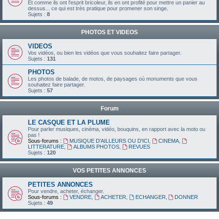
Et comme ils ont l'esprit bricoleur, ils en ont profité pour mettre un panier au
dessus... ce qui est très pratique pour promener son singe.
Sujets :
8
PHOTOS ET VIDEOS
VIDEOS
Vos vidéos, ou bien les vidéos que vous souhaitez faire partager.
Sujets :
131
PHOTOS
Les photos de balade, de motos, de paysages où monuments que vous
souhaitez faire partager.
Sujets :
57
Forum
LE CASQUE ET LA PLUME
Pour parler musiques, cinéma, vidéo, bouquins, en rapport avec la moto ou
pas !
Sous-forums :
MUSIQUE D'AILLEURS OU D'ICI
,
CINEMA
,
LITTERATURE
,
ALBUMS PHOTOS
,
REVUES
Sujets :
120
VOS PETITES ANNONCES
PETITES ANNONCES
Pour vendre, acheter, échanger.
Sous-forums :
VENDRE
,
ACHETER
,
ECHANGER
,
DONNER
Sujets :
49