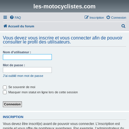
les-motocyclistes.com
FAQ
Inscription
Connexion
R
Accueil du forum
e
Vous devez vous inscrire et vous connecter afin de pouvoir
c
consulter le profil des utilisateurs.
h
Nom d’utilisateur :
e
r
Mot de passe :
c
h
J’ai oublié mon mot de passe
e
Se souvenir de moi
r
Masquer mon statut en ligne lors de cette session
INSCRIPTION
Vous devez être inscrit(e) avant de pouvoir vous connecter. L’inscription est
rapide et vous offre de nombreux avantages. Par exemple, l’administrateur du