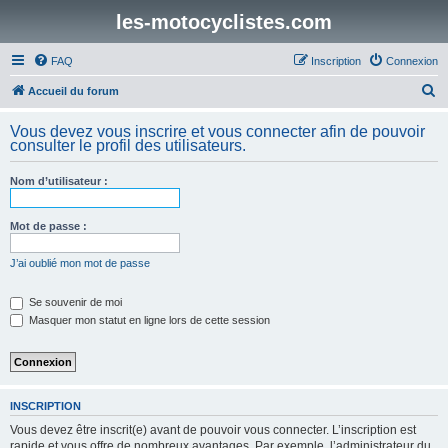
les-motocyclistes.com
FAQ
Inscription
Connexion
R
Accueil du forum
e
Vous devez vous inscrire et vous connecter afin de pouvoir
c
consulter le profil des utilisateurs.
h
Nom d’utilisateur :
e
r
Mot de passe :
c
h
J’ai oublié mon mot de passe
e
Se souvenir de moi
r
Masquer mon statut en ligne lors de cette session
INSCRIPTION
Vous devez être inscrit(e) avant de pouvoir vous connecter. L’inscription est
rapide et vous offre de nombreux avantages. Par exemple, l’administrateur du