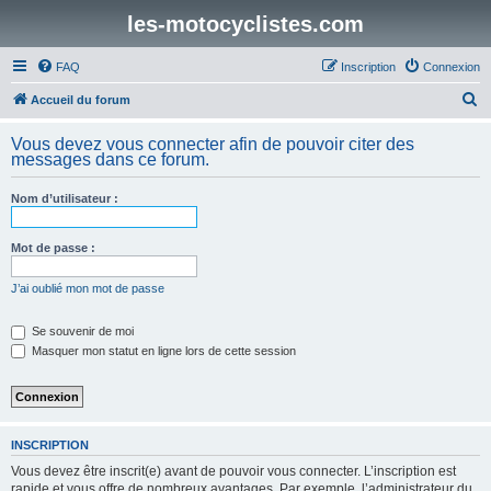
les-motocyclistes.com
FAQ
Inscription
Connexion
R
Accueil du forum
e
Vous devez vous connecter afin de pouvoir citer des
c
messages dans ce forum.
h
Nom d’utilisateur :
e
r
Mot de passe :
c
h
J’ai oublié mon mot de passe
e
Se souvenir de moi
r
Masquer mon statut en ligne lors de cette session
INSCRIPTION
Vous devez être inscrit(e) avant de pouvoir vous connecter. L’inscription est
rapide et vous offre de nombreux avantages. Par exemple, l’administrateur du