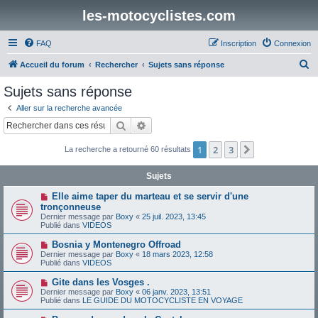
les-motocyclistes.com
FAQ
Inscription
Connexion
R
Accueil du forum
Rechercher
Sujets sans réponse
e
Sujets sans réponse
c
Aller sur la recherche avancée
h
Rechercher
Recherche avancée
e
1
2
3
Suivant
La recherche a retourné 60 résultats
r
c
Sujets
h
N
Elle aime taper du marteau et se servir d'une
e
o
tronçonneuse
u
Dernier message par
Boxy
«
25 juil. 2023, 13:45
r
v
Publié dans
VIDEOS
e
a
N
Bosnia y Montenegro Offroad
u
o
Dernier message par
m
Boxy
«
18 mars 2023, 12:58
u
Publié dans
e
VIDEOS
v
s
e
s
N
Gite dans les Vosges .
a
a
o
Dernier message par
Boxy
«
06 janv. 2023, 13:51
u
g
u
Publié dans
LE GUIDE DU MOTOCYCLISTE EN VOYAGE
m
e
v
e
e
N