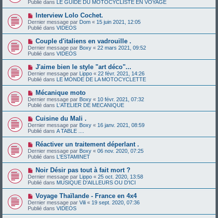
a
Publié dans
LE GUIDE DU MOTOCYCLISTE EN VOYAGE
m
v
g
e
e
e
N
Interview Lolo Cochet.
s
a
o
s
Dernier message par
Dom
«
15 juin 2021, 12:05
u
u
a
Publié dans
VIDEOS
m
v
g
e
e
e
N
Couple d'italiens en vadrouille .
s
a
o
s
Dernier message par
Boxy
«
22 mars 2021, 09:52
u
u
a
Publié dans
VIDEOS
m
v
g
e
e
e
N
J'aime bien le style "art déco"...
s
a
o
s
Dernier message par
Lippo
«
22 févr. 2021, 14:26
u
u
a
Publié dans
LE MONDE DE LA MOTOCYCLETTE
m
v
g
e
e
e
N
Mécanique moto
s
a
o
s
Dernier message par
Boxy
«
10 févr. 2021, 07:32
u
u
a
Publié dans
L'ATELIER DE MECANIQUE
m
v
g
e
e
e
N
Cuisine du Mali .
s
a
o
s
Dernier message par
Boxy
«
16 janv. 2021, 08:59
u
u
a
Publié dans
A TABLE ....
m
v
g
e
e
e
N
Réactiver un traitement déperlant .
s
a
o
s
Dernier message par
Boxy
«
06 nov. 2020, 07:25
u
u
a
Publié dans
L'ESTAMINET
m
v
g
e
e
e
N
Noir Désir pas tout à fait mort ?
s
a
o
s
Dernier message par
Lippo
«
25 oct. 2020, 13:58
u
u
a
Publié dans
MUSIQUE D'AILLEURS OU D'ICI
m
v
g
e
e
e
N
Voyage Thaïlande - France en 4x4
s
a
o
s
Dernier message par
Vili
«
19 sept. 2020, 07:36
u
u
a
Publié dans
VIDEOS
m
v
g
e
e