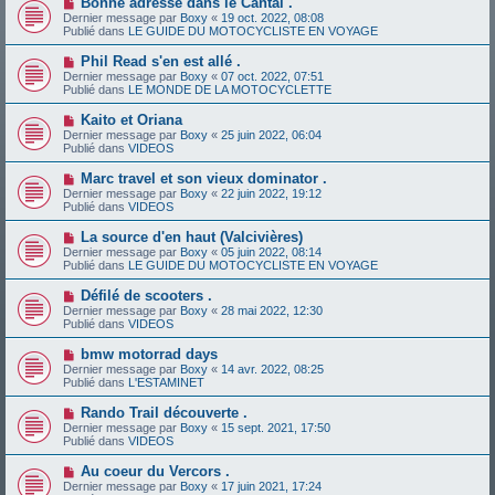
Bonne adresse dans le Cantal .
s
a
o
s
Dernier message par
Boxy
«
19 oct. 2022, 08:08
u
u
a
Publié dans
LE GUIDE DU MOTOCYCLISTE EN VOYAGE
m
v
g
e
e
e
N
Phil Read s'en est allé .
s
a
o
s
Dernier message par
Boxy
«
07 oct. 2022, 07:51
u
u
a
Publié dans
LE MONDE DE LA MOTOCYCLETTE
m
v
g
e
e
e
N
Kaito et Oriana
s
a
o
s
Dernier message par
Boxy
«
25 juin 2022, 06:04
u
u
a
Publié dans
VIDEOS
m
v
g
e
e
e
N
Marc travel et son vieux dominator .
s
a
o
s
Dernier message par
Boxy
«
22 juin 2022, 19:12
u
u
a
Publié dans
VIDEOS
m
v
g
e
e
e
N
La source d'en haut (Valcivières)
s
a
o
s
Dernier message par
Boxy
«
05 juin 2022, 08:14
u
u
a
Publié dans
LE GUIDE DU MOTOCYCLISTE EN VOYAGE
m
v
g
e
e
e
N
Défilé de scooters .
s
a
o
s
Dernier message par
Boxy
«
28 mai 2022, 12:30
u
u
a
Publié dans
VIDEOS
m
v
g
e
e
e
N
bmw motorrad days
s
a
o
s
Dernier message par
Boxy
«
14 avr. 2022, 08:25
u
u
a
Publié dans
L'ESTAMINET
m
v
g
e
e
e
N
Rando Trail découverte .
s
a
o
s
Dernier message par
Boxy
«
15 sept. 2021, 17:50
u
u
a
Publié dans
VIDEOS
m
v
g
e
e
e
N
Au coeur du Vercors .
s
a
o
s
Dernier message par
Boxy
«
17 juin 2021, 17:24
u
u