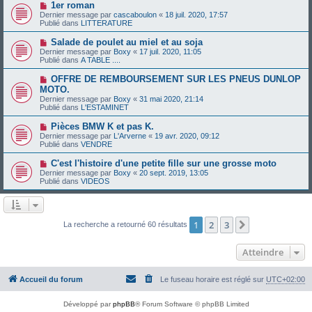
e
N
1er roman
s
a
o
s
Dernier message par
cascaboulon
«
18 juil. 2020, 17:57
u
u
a
Publié dans
LITTERATURE
m
v
g
e
e
e
N
Salade de poulet au miel et au soja
s
a
o
s
Dernier message par
Boxy
«
17 juil. 2020, 11:05
u
u
a
Publié dans
A TABLE ....
m
v
g
e
e
e
N
OFFRE DE REMBOURSEMENT SUR LES PNEUS DUNLOP
s
a
o
s
MOTO.
u
u
a
Dernier message par
m
Boxy
«
31 mai 2020, 21:14
v
g
Publié dans
e
L'ESTAMINET
e
e
s
a
s
N
Pièces BMW K et pas K.
u
a
o
Dernier message par
m
L'Arverne
«
19 avr. 2020, 09:12
g
u
Publié dans
e
VENDRE
e
v
s
e
s
N
C'est l'histoire d'une petite fille sur une grosse moto
a
a
o
Dernier message par
Boxy
«
20 sept. 2019, 13:05
u
g
u
Publié dans
VIDEOS
m
e
v
e
e
s
a
s
u
a
m
1
2
3
Suivant
La recherche a retourné 60 résultats
g
e
e
s
s
Atteindre
a
g
e
Accueil du forum
Le fuseau horaire est réglé sur
UTC+02:00
Développé par
phpBB
® Forum Software © phpBB Limited