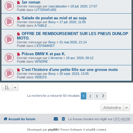
e
N
1er roman
s
a
o
s
Dernier message par
cascaboulon
«
18 juil. 2020, 17:57
u
u
a
Publié dans
LITTERATURE
m
v
g
e
e
e
N
Salade de poulet au miel et au soja
s
a
o
s
Dernier message par
Boxy
«
17 juil. 2020, 11:05
u
u
a
Publié dans
A TABLE ....
m
v
g
e
e
e
N
OFFRE DE REMBOURSEMENT SUR LES PNEUS DUNLOP
s
a
o
s
MOTO.
u
u
a
Dernier message par
m
Boxy
«
31 mai 2020, 21:14
v
g
Publié dans
e
L'ESTAMINET
e
e
s
a
s
N
Pièces BMW K et pas K.
u
a
o
Dernier message par
m
L'Arverne
«
19 avr. 2020, 09:12
g
u
Publié dans
e
VENDRE
e
v
s
e
s
N
C'est l'histoire d'une petite fille sur une grosse moto
a
a
o
Dernier message par
Boxy
«
20 sept. 2019, 13:05
u
g
u
Publié dans
VIDEOS
m
e
v
e
e
s
a
s
u
a
m
1
2
3
Suivant
La recherche a retourné 60 résultats
g
e
e
s
s
Atteindre
a
g
e
Accueil du forum
Le fuseau horaire est réglé sur
UTC+02:00
Développé par
phpBB
® Forum Software © phpBB Limited