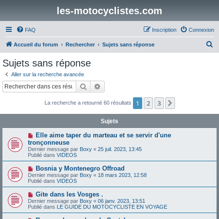
les-motocyclistes.com
FAQ
Inscription
Connexion
R
Accueil du forum
Rechercher
Sujets sans réponse
e
Sujets sans réponse
c
Aller sur la recherche avancée
h
Rechercher
Recherche avancée
e
1
2
3
Suivant
La recherche a retourné 60 résultats
r
c
Sujets
h
N
Elle aime taper du marteau et se servir d'une
e
o
tronçonneuse
u
Dernier message par
Boxy
«
25 juil. 2023, 13:45
r
v
Publié dans
VIDEOS
e
a
N
Bosnia y Montenegro Offroad
u
o
Dernier message par
m
Boxy
«
18 mars 2023, 12:58
u
Publié dans
e
VIDEOS
v
s
e
s
N
Gite dans les Vosges .
a
a
o
Dernier message par
Boxy
«
06 janv. 2023, 13:51
u
g
u
Publié dans
LE GUIDE DU MOTOCYCLISTE EN VOYAGE
m
e
v
e
e
N