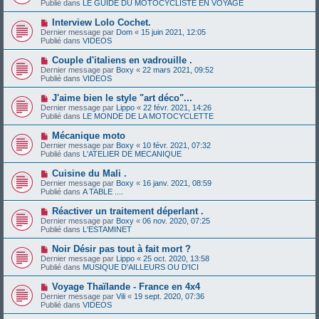
a
Publié dans
LE GUIDE DU MOTOCYCLISTE EN VOYAGE
m
v
g
e
e
e
N
Interview Lolo Cochet.
s
a
o
s
Dernier message par
Dom
«
15 juin 2021, 12:05
u
u
a
Publié dans
VIDEOS
m
v
g
e
e
e
N
Couple d'italiens en vadrouille .
s
a
o
s
Dernier message par
Boxy
«
22 mars 2021, 09:52
u
u
a
Publié dans
VIDEOS
m
v
g
e
e
e
N
J'aime bien le style "art déco"...
s
a
o
s
Dernier message par
Lippo
«
22 févr. 2021, 14:26
u
u
a
Publié dans
LE MONDE DE LA MOTOCYCLETTE
m
v
g
e
e
e
N
Mécanique moto
s
a
o
s
Dernier message par
Boxy
«
10 févr. 2021, 07:32
u
u
a
Publié dans
L'ATELIER DE MECANIQUE
m
v
g
e
e
e
N
Cuisine du Mali .
s
a
o
s
Dernier message par
Boxy
«
16 janv. 2021, 08:59
u
u
a
Publié dans
A TABLE ....
m
v
g
e
e
e
N
Réactiver un traitement déperlant .
s
a
o
s
Dernier message par
Boxy
«
06 nov. 2020, 07:25
u
u
a
Publié dans
L'ESTAMINET
m
v
g
e
e
e
N
Noir Désir pas tout à fait mort ?
s
a
o
s
Dernier message par
Lippo
«
25 oct. 2020, 13:58
u
u
a
Publié dans
MUSIQUE D'AILLEURS OU D'ICI
m
v
g
e
e
e
N
Voyage Thaïlande - France en 4x4
s
a
o
s
Dernier message par
Vili
«
19 sept. 2020, 07:36
u
u
a
Publié dans
VIDEOS
m
v
g
e
e