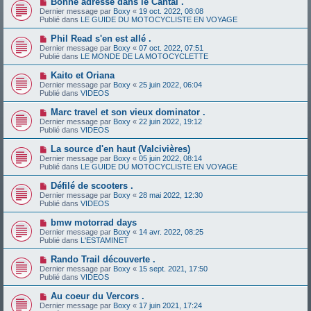
Bonne adresse dans le Cantal .
s
a
o
s
Dernier message par
Boxy
«
19 oct. 2022, 08:08
u
u
a
Publié dans
LE GUIDE DU MOTOCYCLISTE EN VOYAGE
m
v
g
e
e
e
N
Phil Read s'en est allé .
s
a
o
s
Dernier message par
Boxy
«
07 oct. 2022, 07:51
u
u
a
Publié dans
LE MONDE DE LA MOTOCYCLETTE
m
v
g
e
e
e
N
Kaito et Oriana
s
a
o
s
Dernier message par
Boxy
«
25 juin 2022, 06:04
u
u
a
Publié dans
VIDEOS
m
v
g
e
e
e
N
Marc travel et son vieux dominator .
s
a
o
s
Dernier message par
Boxy
«
22 juin 2022, 19:12
u
u
a
Publié dans
VIDEOS
m
v
g
e
e
e
N
La source d'en haut (Valcivières)
s
a
o
s
Dernier message par
Boxy
«
05 juin 2022, 08:14
u
u
a
Publié dans
LE GUIDE DU MOTOCYCLISTE EN VOYAGE
m
v
g
e
e
e
N
Défilé de scooters .
s
a
o
s
Dernier message par
Boxy
«
28 mai 2022, 12:30
u
u
a
Publié dans
VIDEOS
m
v
g
e
e
e
N
bmw motorrad days
s
a
o
s
Dernier message par
Boxy
«
14 avr. 2022, 08:25
u
u
a
Publié dans
L'ESTAMINET
m
v
g
e
e
e
N
Rando Trail découverte .
s
a
o
s
Dernier message par
Boxy
«
15 sept. 2021, 17:50
u
u
a
Publié dans
VIDEOS
m
v
g
e
e
e
N
Au coeur du Vercors .
s
a
o
s
Dernier message par
Boxy
«
17 juin 2021, 17:24
u
u