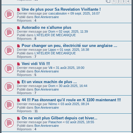
1
2
3
4
e
s
a
a
N
Une de plus pour Sa Revelation Vivifiante !
u
g
o
m
e
Dernier message par
cascaboulon
«
09 sept. 2025, 16:07
u
e
Publié dans
Bon Anniversaire
v
s
Réponses :
4
e
s
a
N
a
Autoradio ne s'allume plus
u
o
g
Dernier message par
Dom
«
02 sept. 2025, 11:39
m
u
e
Publié dans
L'ATELIER DE MECANIQUE
e
v
Réponses :
8
s
e
s
a
N
Pour changer un peu, électricité sur une anglaise ...
a
u
o
Dernier message par
Lippo
«
01 sept. 2025, 16:38
g
m
u
Publié dans
L'ATELIER DE MECANIQUE
e
e
v
Réponses :
7
s
e
s
a
N
Veni vidi Vili !!!
a
u
o
Dernier message par
Vili
«
31 août 2025, 18:00
g
m
u
Publié dans
Bon Anniversaire
e
e
v
Réponses :
5
s
e
s
a
N
Et un vieux machin de plus ...
a
u
o
Dernier message par
Dom
«
30 août 2025, 16:44
g
m
u
Publié dans
Bon Anniversaire
e
e
v
Réponses :
7
s
e
s
a
N
44 !!! Pas étonnant qu'il roule en K 1100 maintenant !!!
a
u
o
Dernier message par
Némo
«
03 août 2025, 08:24
g
m
u
Publié dans
Bon Anniversaire
e
e
v
Réponses :
11
s
e
s
a
N
On ne voit plus Gilbert depuis cet hiver...
a
u
o
Dernier message par
Patachon
«
02 août 2025, 18:55
g
m
u
Publié dans
Bon Anniversaire
e
e
v
Réponses :
4
s
e