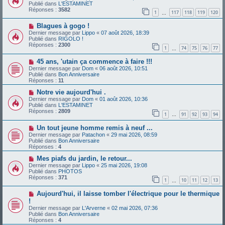
u
e
Publié dans
L'ESTAMINET
v
s
Réponses :
3582
1
117
118
119
120
e
…
s
a
a
N
Blagues à gogo !
u
g
o
m
e
Dernier message par
Lippo
«
07 août 2026, 18:39
u
e
Publié dans
RIGOLO !
v
s
Réponses :
2300
1
74
75
76
77
e
…
s
a
a
N
45 ans, 'utain ça commence à faire !!!
u
g
o
m
e
Dernier message par
Dom
«
06 août 2026, 10:51
u
e
Publié dans
Bon Anniversaire
v
s
Réponses :
11
e
s
a
N
a
Notre vie aujourd'hui .
u
o
g
Dernier message par
Dom
«
01 août 2026, 10:36
m
u
e
Publié dans
L'ESTAMINET
e
v
Réponses :
2809
1
91
92
93
94
s
e
…
s
a
N
a
Un tout jeune homme remis à neuf ...
u
o
g
m
Dernier message par
Patachon
«
29 mai 2026, 08:59
u
e
e
Publié dans
Bon Anniversaire
v
s
Réponses :
4
e
s
a
N
a
Mes piafs du jardin, le retour...
u
o
g
Dernier message par
Lippo
«
25 mai 2026, 19:08
m
u
e
Publié dans
PHOTOS
e
v
Réponses :
371
1
10
11
12
13
s
e
…
s
a
N
a
Aujourd'hui, il laisse tomber l'électrique pour le thermique
u
o
g
m
!
u
e
e
Dernier message par
L'Arverne
«
02 mai 2026, 07:36
v
s
Publié dans
Bon Anniversaire
e
s
Réponses :
4
a
a