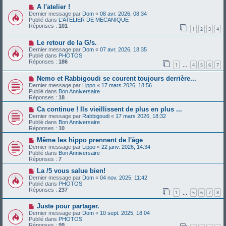
u
g
N
A l'atelier !
m
e
o
Dernier message par
Dom
«
08 avr. 2026, 08:34
e
u
Publié dans
L'ATELIER DE MECANIQUE
s
v
Réponses :
101
s
1
2
3
4
e
a
a
g
N
Le retour de la G/s.
u
e
o
m
Dernier message par
Dom
«
07 avr. 2026, 18:35
u
e
Publié dans
PHOTOS
v
s
Réponses :
186
1
4
5
6
7
e
…
s
a
a
N
Nemo et Rabbigoudi se courent toujours derrière...
u
g
o
m
e
Dernier message par
Lippo
«
17 mars 2026, 18:56
u
e
Publié dans
Bon Anniversaire
v
s
Réponses :
18
e
s
a
N
a
Ca continue ! Ils vieillissent de plus en plus ...
u
o
g
Dernier message par
Rabbigoudi
«
17 mars 2026, 18:32
m
u
e
Publié dans
Bon Anniversaire
e
v
Réponses :
10
s
e
s
a
N
Même les hippo prennent de l'âge
a
u
o
Dernier message par
Lippo
«
22 janv. 2026, 14:34
g
m
u
Publié dans
Bon Anniversaire
e
e
v
Réponses :
7
s
e
s
a
N
La /5 vous salue bien!
a
u
o
Dernier message par
Dom
«
04 nov. 2025, 11:42
g
m
u
Publié dans
PHOTOS
e
e
v
Réponses :
237
1
5
6
7
8
s
e
…
s
a
N
a
Juste pour partager.
u
o
g
m
Dernier message par
Dom
«
10 sept. 2025, 18:04
u
e
e
Publié dans
PHOTOS
v
s
Réponses :
99