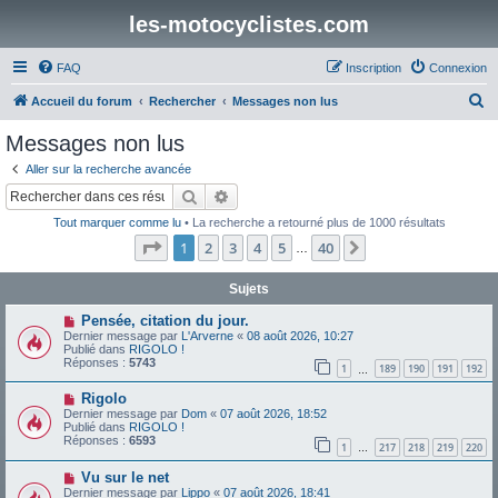
les-motocyclistes.com
FAQ
Inscription
Connexion
R
Accueil du forum
Rechercher
Messages non lus
e
Messages non lus
c
Aller sur la recherche avancée
h
Rechercher
Recherche avancée
e
Tout marquer comme lu
• La recherche a retourné plus de 1000 résultats
r
Page
1
sur
40
1
2
3
4
5
40
Suivant
…
c
h
Sujets
e
N
Pensée, citation du jour.
o
Dernier message par
L'Arverne
«
08 août 2026, 10:27
r
u
Publié dans
RIGOLO !
v
Réponses :
5743
1
189
190
191
192
e
…
a
N
Rigolo
u
o
m
Dernier message par
Dom
«
07 août 2026, 18:52
u
e
Publié dans
RIGOLO !
v
s
Réponses :
6593
1
217
218
219
220
e
…
s
a
a
N
Vu sur le net
u
g
o
m
e
Dernier message par
Lippo
«
07 août 2026, 18:41