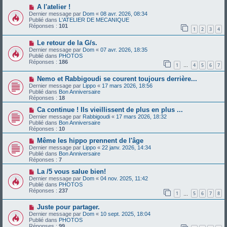
u
g
N
A l'atelier !
m
e
o
Dernier message par
Dom
«
08 avr. 2026, 08:34
e
u
Publié dans
L'ATELIER DE MECANIQUE
s
v
Réponses :
101
s
1
2
3
4
e
a
a
g
N
Le retour de la G/s.
u
e
o
m
Dernier message par
Dom
«
07 avr. 2026, 18:35
u
e
Publié dans
PHOTOS
v
s
Réponses :
186
1
4
5
6
7
e
…
s
a
a
N
Nemo et Rabbigoudi se courent toujours derrière...
u
g
o
m
e
Dernier message par
Lippo
«
17 mars 2026, 18:56
u
e
Publié dans
Bon Anniversaire
v
s
Réponses :
18
e
s
a
N
a
Ca continue ! Ils vieillissent de plus en plus ...
u
o
g
Dernier message par
Rabbigoudi
«
17 mars 2026, 18:32
m
u
e
Publié dans
Bon Anniversaire
e
v
Réponses :
10
s
e
s
a
N
Même les hippo prennent de l'âge
a
u
o
Dernier message par
Lippo
«
22 janv. 2026, 14:34
g
m
u
Publié dans
Bon Anniversaire
e
e
v
Réponses :
7
s
e
s
a
N
La /5 vous salue bien!
a
u
o
Dernier message par
Dom
«
04 nov. 2025, 11:42
g
m
u
Publié dans
PHOTOS
e
e
v
Réponses :
237
1
5
6
7
8
s
e
…
s
a
N
a
Juste pour partager.
u
o
g
m
Dernier message par
Dom
«
10 sept. 2025, 18:04
u
e
e
Publié dans
PHOTOS
v
s
Réponses :
99