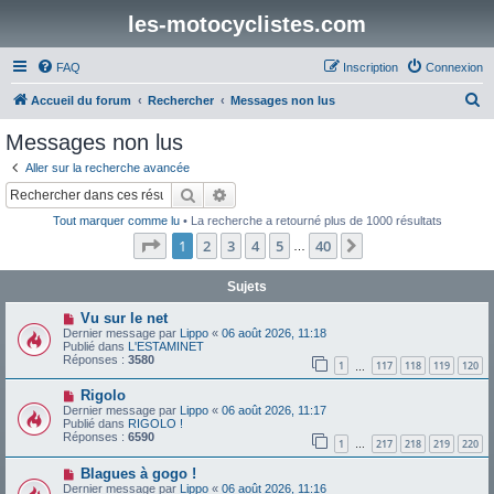
les-motocyclistes.com
FAQ
Inscription
Connexion
R
Accueil du forum
Rechercher
Messages non lus
e
Messages non lus
c
Aller sur la recherche avancée
h
Rechercher
Recherche avancée
e
Tout marquer comme lu
• La recherche a retourné plus de 1000 résultats
r
Page
1
sur
40
1
2
3
4
5
40
Suivant
…
c
h
Sujets
e
N
Vu sur le net
o
Dernier message par
Lippo
«
06 août 2026, 11:18
r
u
Publié dans
L'ESTAMINET
v
Réponses :
3580
1
117
118
119
120
e
…
a
N
Rigolo
u
o
m
Dernier message par
Lippo
«
06 août 2026, 11:17
u
e
Publié dans
RIGOLO !
v
s
Réponses :
6590
1
217
218
219
220
e
…
s
a
a
N
Blagues à gogo !
u
g
o
m
e
Dernier message par
Lippo
«
06 août 2026, 11:16