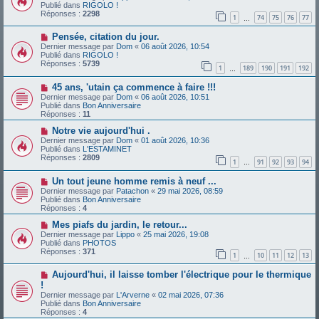
u
e
Publié dans
RIGOLO !
v
s
Réponses :
2298
1
74
75
76
77
e
…
s
a
a
N
Pensée, citation du jour.
u
g
o
m
e
Dernier message par
Dom
«
06 août 2026, 10:54
u
e
Publié dans
RIGOLO !
v
s
Réponses :
5739
1
189
190
191
192
e
…
s
a
a
N
45 ans, 'utain ça commence à faire !!!
u
g
o
m
e
Dernier message par
Dom
«
06 août 2026, 10:51
u
e
Publié dans
Bon Anniversaire
v
s
Réponses :
11
e
s
a
N
a
Notre vie aujourd'hui .
u
o
g
Dernier message par
Dom
«
01 août 2026, 10:36
m
u
e
Publié dans
L'ESTAMINET
e
v
Réponses :
2809
1
91
92
93
94
s
e
…
s
a
N
a
Un tout jeune homme remis à neuf ...
u
o
g
m
Dernier message par
Patachon
«
29 mai 2026, 08:59
u
e
e
Publié dans
Bon Anniversaire
v
s
Réponses :
4
e
s
a
N
a
Mes piafs du jardin, le retour...
u
o
g
Dernier message par
Lippo
«
25 mai 2026, 19:08
m
u
e
Publié dans
PHOTOS
e
v
Réponses :
371
1
10
11
12
13
s
e
…
s
a
N
a
Aujourd'hui, il laisse tomber l'électrique pour le thermique
u
o
g
m
!
u
e
e
Dernier message par
L'Arverne
«
02 mai 2026, 07:36
v
s
Publié dans
Bon Anniversaire
e
s
Réponses :
4
a
a