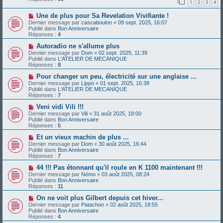
1
2
3
4
e
s
a
a
N
Une de plus pour Sa Revelation Vivifiante !
u
g
o
m
e
Dernier message par
cascaboulon
«
09 sept. 2025, 16:07
u
e
Publié dans
Bon Anniversaire
v
s
Réponses :
4
e
s
a
N
a
Autoradio ne s'allume plus
u
o
g
Dernier message par
Dom
«
02 sept. 2025, 11:39
m
u
e
Publié dans
L'ATELIER DE MECANIQUE
e
v
Réponses :
8
s
e
s
a
N
Pour changer un peu, électricité sur une anglaise ...
a
u
o
Dernier message par
Lippo
«
01 sept. 2025, 16:38
g
m
u
Publié dans
L'ATELIER DE MECANIQUE
e
e
v
Réponses :
7
s
e
s
a
N
Veni vidi Vili !!!
a
u
o
Dernier message par
Vili
«
31 août 2025, 18:00
g
m
u
Publié dans
Bon Anniversaire
e
e
v
Réponses :
5
s
e
s
a
N
Et un vieux machin de plus ...
a
u
o
Dernier message par
Dom
«
30 août 2025, 16:44
g
m
u
Publié dans
Bon Anniversaire
e
e
v
Réponses :
7
s
e
s
a
N
44 !!! Pas étonnant qu'il roule en K 1100 maintenant !!!
a
u
o
Dernier message par
Némo
«
03 août 2025, 08:24
g
m
u
Publié dans
Bon Anniversaire
e
e
v
Réponses :
11
s
e
s
a
N
On ne voit plus Gilbert depuis cet hiver...
a
u
o
Dernier message par
Patachon
«
02 août 2025, 18:55
g
m
u
Publié dans
Bon Anniversaire
e
e
v
Réponses :
4
s
e