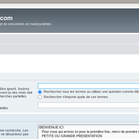
.com
t de rencontres en motocyclettes.
être ignoré. Insérez
Rechercher tous les termes ou utiliser une question comme él
 seul un des mots doit
herches partielles.
Rechercher n’importe quels de ces termes
ielles.
 une recherche. Les
s ne désactivez pas