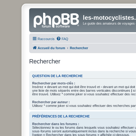
les-motocyclistes
Le guide des amateurs de voyages e
Raccourcis
FAQ
Accueil du forum
Rechercher
Rechercher
QUESTION DE LA RECHERCHE
Rechercher par mots-clés :
Insérez
+
devant un mot qui doit être trouvé et
-
devant un mot qui doit 
une liste de mots séparés entre des barres verticales discontinues
|
si
être trouvé. Utilisez * comme joker si vous souhaitez effectuer des rec
Rechercher par auteur :
Utilisez * comme joker si vous souhaitez effectuer des recherches part
PRÉFÉRENCES DE LA RECHERCHE
Rechercher dans les forums :
Sélectionnez le ou les forums dans lesquels vous souhaitez effectuer
sous-forums seront automatiquement inclus dans la recherche si vou
l’option « Rechercher dans les sous-forums » affichée ci-dessous.