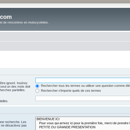
.com
t de rencontres en motocyclettes.
être ignoré. Insérez
Rechercher tous les termes ou utiliser une question comme él
 seul un des mots doit
herches partielles.
Rechercher n’importe quels de ces termes
ielles.
 une recherche. Les
s ne désactivez pas