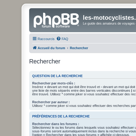
les-motocyclistes
Le guide des amateurs de voyages e
Raccourcis
FAQ
Accueil du forum
Rechercher
Rechercher
QUESTION DE LA RECHERCHE
Rechercher par mots-clés :
Insérez
+
devant un mot qui doit être trouvé et
-
devant un mot qui doit 
une liste de mots séparés entre des barres verticales discontinues
|
si
être trouvé. Utilisez * comme joker si vous souhaitez effectuer des rec
Rechercher par auteur :
Utilisez * comme joker si vous souhaitez effectuer des recherches part
PRÉFÉRENCES DE LA RECHERCHE
Rechercher dans les forums :
Sélectionnez le ou les forums dans lesquels vous souhaitez effectuer
sous-forums seront automatiquement inclus dans la recherche si vou
l’option « Rechercher dans les sous-forums » affichée ci-dessous.