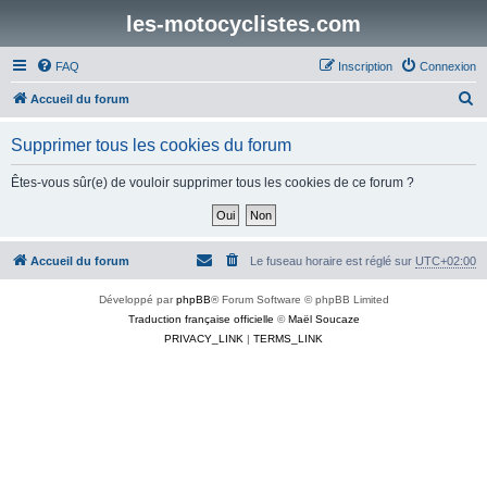
les-motocyclistes.com
FAQ
Inscription
Connexion
R
Accueil du forum
e
Supprimer tous les cookies du forum
c
h
Êtes-vous sûr(e) de vouloir supprimer tous les cookies de ce forum ?
e
r
c
Accueil du forum
Le fuseau horaire est réglé sur
UTC+02:00
h
Développé par
phpBB
® Forum Software © phpBB Limited
e
Traduction française officielle
©
Maël Soucaze
r
PRIVACY_LINK
|
TERMS_LINK