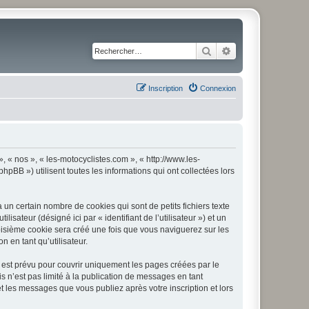
Rechercher
Recherche avancé
Inscription
Connexion
», « nos », « les-motocyclistes.com », « http://www.les-
pBB ») utilisent toutes les informations qui ont collectées lors
un certain nombre de cookies qui sont de petits fichiers texte
isateur (désigné ici par « identifiant de l’utilisateur ») et un
roisième cookie sera créé une fois que vous naviguerez sur les
n en tant qu’utilisateur.
 est prévu pour couvrir uniquement les pages créées par le
 n’est pas limité à la publication de messages en tant
t les messages que vous publiez après votre inscription et lors