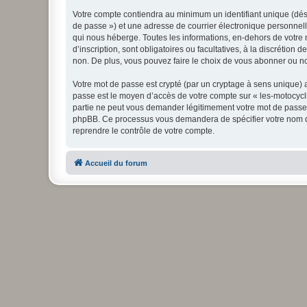
Votre compte contiendra au minimum un identifiant unique (dési
de passe ») et une adresse de courrier électronique personnell
qui nous héberge. Toutes les informations, en-dehors de votre n
d’inscription, sont obligatoires ou facultatives, à la discréti
non. De plus, vous pouvez faire le choix de vous abonner ou non
Votre mot de passe est crypté (par un cryptage à sens unique) af
passe est le moyen d’accès de votre compte sur « les-motocycli
partie ne peut vous demander légitimement votre mot de passe. S
phpBB. Ce processus vous demandera de spécifier votre nom d’u
reprendre le contrôle de votre compte.
Accueil du forum