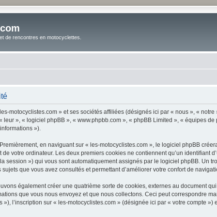
.com
t de rencontres en motocyclettes.
ité
es-motocyclistes.com » et ses sociétés affiliées (désignés ici par « nous », « notre 
 « leur », « logiciel phpBB », « www.phpbb.com », « phpBB Limited », « équipes de ph
 informations »).
Premièrement, en naviguant sur « les-motocyclistes.com », le logiciel phpBB créera 
de votre ordinateur. Les deux premiers cookies ne contiennent qu’un identifiant d’util
e la session ») qui vous sont automatiquement assignés par le logiciel phpBB. Un t
s sujets que vous avez consultés et permettant d’améliorer votre confort de navigatio
pouvons également créer une quatrième sorte de cookies, externes au document qui
mations que vous nous envoyez et que nous collectons. Ceci peut correspondre mais
, l’inscription sur « les-motocyclistes.com » (désignée ici par « votre compte ») e