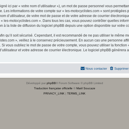
gné ici par « votre nom d’utilisateur »), un mot de passe personnel vous permettan
e. Les informations de votre compte sur « les-motocyclistes.com » sont protégées p
om d’utilisateur, de votre mot de passe et de votre adresse de courrier électroniq
on de « les-motocyclistes.com ». Dans tous les cas, vous pouvez contrôler quelles in
 à la liste de diffusion du logiciel phpBB depuis une option disponible sur votre c
in qu’il soit sécurisé. Cependant, il est recommandé de ne pas utiliser le même mot
stes.com », veillez à le conservez précieusement. En aucun cas une personne affili
i vous oubliez le mot de passe de votre compte, vous pouvez utiliser la fonction « 
tilisateur et votre adresse de courrier électronique. Le logiciel phpBB générera 
Nous contacter
Supprimer 
Développé par
phpBB
® Forum Software © phpBB Limited
Traduction française officielle
©
Maël Soucaze
PRIVACY_LINK
|
TERMS_LINK