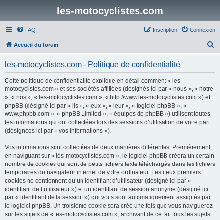
les-motocyclistes.com
FAQ
Inscription
Connexion
R
Accueil du forum
e
les-motocyclistes.com - Politique de confidentialité
c
h
Cette politique de confidentialité explique en détail comment « les-
motocyclistes.com » et ses sociétés affiliées (désignés ici par « nous », « notre
e
», « nos », « les-motocyclistes.com », « http://www.les-motocyclistes.com ») et
r
phpBB (désigné ici par « ils », « eux », « leur », « logiciel phpBB », «
www.phpbb.com », « phpBB Limited », « équipes de phpBB ») utilisent toutes
c
les informations qui ont collectées lors des sessions d’utilisation de votre part
h
(désignées ici par « vos informations »).
e
Vos informations sont collectées de deux manières différentes. Premièrement,
r
en naviguant sur « les-motocyclistes.com », le logiciel phpBB créera un certain
nombre de cookies qui sont de petits fichiers texte téléchargés dans les fichiers
temporaires du navigateur internet de votre ordinateur. Les deux premiers
cookies ne contiennent qu’un identifiant d’utilisateur (désigné ici par «
identifiant de l’utilisateur ») et un identifiant de session anonyme (désigné ici
par « identifiant de la session ») qui vous sont automatiquement assignés par
le logiciel phpBB. Un troisième cookie sera créé une fois que vous naviguerez
sur les sujets de « les-motocyclistes.com », archivant de ce fait tous les sujets