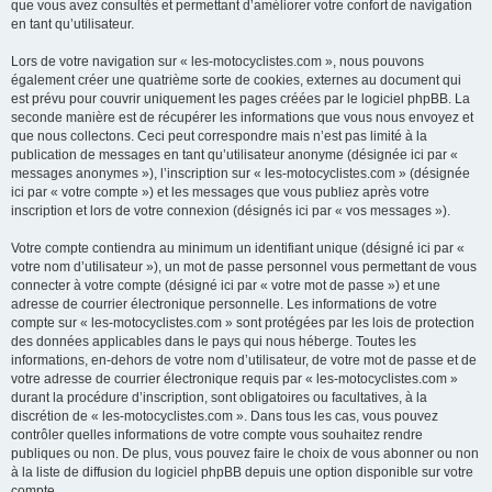
que vous avez consultés et permettant d’améliorer votre confort de navigation
en tant qu’utilisateur.
Lors de votre navigation sur « les-motocyclistes.com », nous pouvons
également créer une quatrième sorte de cookies, externes au document qui
est prévu pour couvrir uniquement les pages créées par le logiciel phpBB. La
seconde manière est de récupérer les informations que vous nous envoyez et
que nous collectons. Ceci peut correspondre mais n’est pas limité à la
publication de messages en tant qu’utilisateur anonyme (désignée ici par «
messages anonymes »), l’inscription sur « les-motocyclistes.com » (désignée
ici par « votre compte ») et les messages que vous publiez après votre
inscription et lors de votre connexion (désignés ici par « vos messages »).
Votre compte contiendra au minimum un identifiant unique (désigné ici par «
votre nom d’utilisateur »), un mot de passe personnel vous permettant de vous
connecter à votre compte (désigné ici par « votre mot de passe ») et une
adresse de courrier électronique personnelle. Les informations de votre
compte sur « les-motocyclistes.com » sont protégées par les lois de protection
des données applicables dans le pays qui nous héberge. Toutes les
informations, en-dehors de votre nom d’utilisateur, de votre mot de passe et de
votre adresse de courrier électronique requis par « les-motocyclistes.com »
durant la procédure d’inscription, sont obligatoires ou facultatives, à la
discrétion de « les-motocyclistes.com ». Dans tous les cas, vous pouvez
contrôler quelles informations de votre compte vous souhaitez rendre
publiques ou non. De plus, vous pouvez faire le choix de vous abonner ou non
à la liste de diffusion du logiciel phpBB depuis une option disponible sur votre
compte.