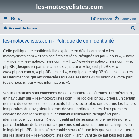
les-motocyclistes.com
FAQ
Inscription
Connexion
R
Accueil du forum
e
les-motocyclistes.com - Politique de confidentialité
c
h
Cette politique de confidentialité explique en détail comment « les-
motocyclistes.com » et ses sociétés affiliées (désignés ici par « nous », « notre
e
», « nos », « les-motocyclistes.com », « http://www.les-motocyclistes.com ») et
r
phpBB (désigné ici par « ils », « eux », « leur », « logiciel phpBB », «
www.phpbb.com », « phpBB Limited », « équipes de phpBB ») utilisent toutes
c
les informations qui ont collectées lors des sessions d’utilisation de votre part
h
(désignées ici par « vos informations »).
e
Vos informations sont collectées de deux manières différentes. Premièrement,
r
en naviguant sur « les-motocyclistes.com », le logiciel phpBB créera un certain
nombre de cookies qui sont de petits fichiers texte téléchargés dans les fichiers
temporaires du navigateur internet de votre ordinateur. Les deux premiers
cookies ne contiennent qu’un identifiant d’utilisateur (désigné ici par «
identifiant de l’utilisateur ») et un identifiant de session anonyme (désigné ici
par « identifiant de la session ») qui vous sont automatiquement assignés par
le logiciel phpBB. Un troisième cookie sera créé une fois que vous naviguerez
sur les sujets de « les-motocyclistes.com », archivant de ce fait tous les sujets