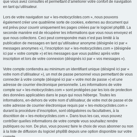
que vous avez consultés et permettant d’améliorer votre confort de navigation
en tant qu’utilisateur.
Lors de votre navigation sur « les-motocyclistes.com », nous pouvons
également créer une quatrième sorte de cookies, externes au document qui
est prévu pour couvrir uniquement les pages créées par le logiciel phpBB. La
seconde manière est de récupérer les informations que vous nous envoyez et
que nous collectons. Ceci peut correspondre mais n’est pas limité à la
publication de messages en tant qu’utilisateur anonyme (désignée ici par «
messages anonymes »), l’inscription sur « les-motocyclistes.com » (désignée
ici par « votre compte ») et les messages que vous publiez après votre
inscription et lors de votre connexion (désignés ici par « vos messages »).
Votre compte contiendra au minimum un identifiant unique (désigné ici par «
votre nom d’utilisateur »), un mot de passe personnel vous permettant de vous
connecter à votre compte (désigné ici par « votre mot de passe ») et une
adresse de courrier électronique personnelle. Les informations de votre
compte sur « les-motocyclistes.com » sont protégées par les lois de protection
des données applicables dans le pays qui nous héberge. Toutes les
informations, en-dehors de votre nom d’utilisateur, de votre mot de passe et de
votre adresse de courrier électronique requis par « les-motocyclistes.com »
durant la procédure d’inscription, sont obligatoires ou facultatives, à la
discrétion de « les-motocyclistes.com ». Dans tous les cas, vous pouvez
contrôler quelles informations de votre compte vous souhaitez rendre
publiques ou non. De plus, vous pouvez faire le choix de vous abonner ou non
à la liste de diffusion du logiciel phpBB depuis une option disponible sur votre
compte.