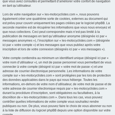
que vous avez consultés et permettant d’améliorer votre confort de navigation
en tant qu’utilisateur.
Lors de votre navigation sur « les-motocyclistes.com », nous pouvons
également créer une quatrième sorte de cookies, externes au document qui
est prévu pour couvrir uniquement les pages créées par le logiciel phpBB. La
seconde manière est de récupérer les informations que vous nous envoyez et
que nous collectons. Ceci peut correspondre mais n’est pas limité à la
publication de messages en tant qu’utilisateur anonyme (désignée ici par «
messages anonymes »), l’inscription sur « les-motocyclistes.com » (désignée
ici par « votre compte ») et les messages que vous publiez après votre
inscription et lors de votre connexion (désignés ici par « vos messages »).
Votre compte contiendra au minimum un identifiant unique (désigné ici par «
votre nom d’utilisateur »), un mot de passe personnel vous permettant de vous
connecter à votre compte (désigné ici par « votre mot de passe ») et une
adresse de courrier électronique personnelle. Les informations de votre
compte sur « les-motocyclistes.com » sont protégées par les lois de protection
des données applicables dans le pays qui nous héberge. Toutes les
informations, en-dehors de votre nom d’utilisateur, de votre mot de passe et de
votre adresse de courrier électronique requis par « les-motocyclistes.com »
durant la procédure d’inscription, sont obligatoires ou facultatives, à la
discrétion de « les-motocyclistes.com ». Dans tous les cas, vous pouvez
contrôler quelles informations de votre compte vous souhaitez rendre
publiques ou non. De plus, vous pouvez faire le choix de vous abonner ou non
à la liste de diffusion du logiciel phpBB depuis une option disponible sur votre
compte.