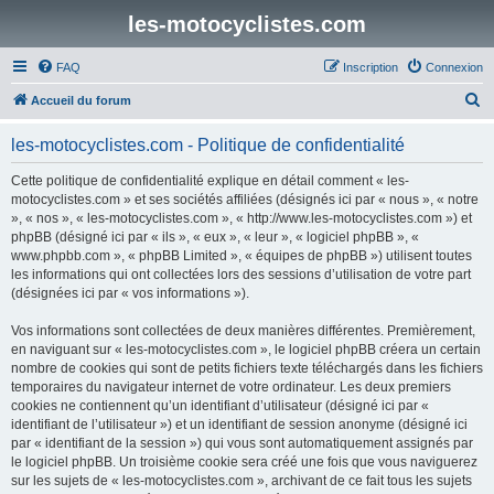
les-motocyclistes.com
FAQ
Inscription
Connexion
R
Accueil du forum
e
les-motocyclistes.com - Politique de confidentialité
c
h
Cette politique de confidentialité explique en détail comment « les-
motocyclistes.com » et ses sociétés affiliées (désignés ici par « nous », « notre
e
», « nos », « les-motocyclistes.com », « http://www.les-motocyclistes.com ») et
r
phpBB (désigné ici par « ils », « eux », « leur », « logiciel phpBB », «
www.phpbb.com », « phpBB Limited », « équipes de phpBB ») utilisent toutes
c
les informations qui ont collectées lors des sessions d’utilisation de votre part
h
(désignées ici par « vos informations »).
e
Vos informations sont collectées de deux manières différentes. Premièrement,
r
en naviguant sur « les-motocyclistes.com », le logiciel phpBB créera un certain
nombre de cookies qui sont de petits fichiers texte téléchargés dans les fichiers
temporaires du navigateur internet de votre ordinateur. Les deux premiers
cookies ne contiennent qu’un identifiant d’utilisateur (désigné ici par «
identifiant de l’utilisateur ») et un identifiant de session anonyme (désigné ici
par « identifiant de la session ») qui vous sont automatiquement assignés par
le logiciel phpBB. Un troisième cookie sera créé une fois que vous naviguerez
sur les sujets de « les-motocyclistes.com », archivant de ce fait tous les sujets