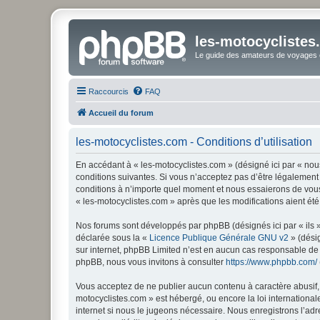
les-motocyclistes
Le guide des amateurs de voyages e
Raccourcis
FAQ
Accueil du forum
les-motocyclistes.com - Conditions d’utilisation
En accédant à « les-motocyclistes.com » (désigné ici par « nous
conditions suivantes. Si vous n’acceptez pas d’être légalement 
conditions à n’importe quel moment et nous essaierons de vous 
« les-motocyclistes.com » après que les modifications aient ét
Nos forums sont développés par phpBB (désignés ici par « ils »
déclarée sous la «
Licence Publique Générale GNU v2
» (désig
sur internet, phpBB Limited n’est en aucun cas responsable de
phpBB, nous vous invitons à consulter
https://www.phpbb.com/
Vous acceptez de ne publier aucun contenu à caractère abusif, o
motocyclistes.com » est hébergé, ou encore la loi internationa
internet si nous le jugeons nécessaire. Nous enregistrons l’adr