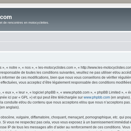
.com
t de rencontres en motocyclettes.
 », « notre », « nos », « les-motocyclistes.com », « http://www.les-motocyclistes.
responsable de toutes les conditions suivantes, veuillez ne pas utiliser et/ou acc
informer de ces modifications, bien que nous vous conseillons de vérifier réguliè
é effectuées, vous acceptez d’être légalement responsable des conditions modifiées 
, « eux », « leur », « logiciel phpBB », « www.phpbb.com », « phpBB Limited », « 
née ici par « GPL ») et qui peut être téléchargée sur
www.phpbb.com
(en anglais).
 la conduite et/ou du contenu que nous acceptons et/ou que nous n’acceptons pas. 
(en anglais).
bscène, vulgaire, diffamatoire, choquant, menaçant, pornographique, etc. qui pourra
le. Si vous ne respectez pas cela, vous vous exposez à un bannissement immédiat e
esse IP de tous les messages afin d’aider au renforcement de ces conditions. Vous ac