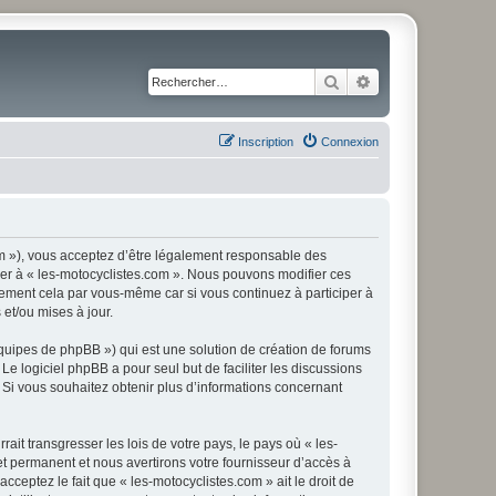
Rechercher
Recherche avancé
Inscription
Connexion
com »), vous acceptez d’être légalement responsable des
éder à « les-motocyclistes.com ». Nous pouvons modifier ces
rement cela par vous-même car si vous continuez à participer à
et/ou mises à jour.
équipes de phpBB ») qui est une solution de création de forums
 Le logiciel phpBB a pour seul but de faciliter les discussions
Si vous souhaitez obtenir plus d’informations concernant
it transgresser les lois de votre pays, le pays où « les-
t permanent et nous avertirons votre fournisseur d’accès à
ceptez le fait que « les-motocyclistes.com » ait le droit de