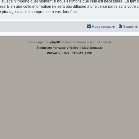
el sujet à n’importe quel moment si nous estimons que cela est nécessaire. En tant q
s. Bien que cette information ne sera pas diffusée à une tierce partie sans votre 
e piratage visant à compromettre vos données.
Nous contacter
Supprimer 
Développé par
phpBB
® Forum Software © phpBB Limited
Traduction française officielle
©
Maël Soucaze
PRIVACY_LINK
|
TERMS_LINK