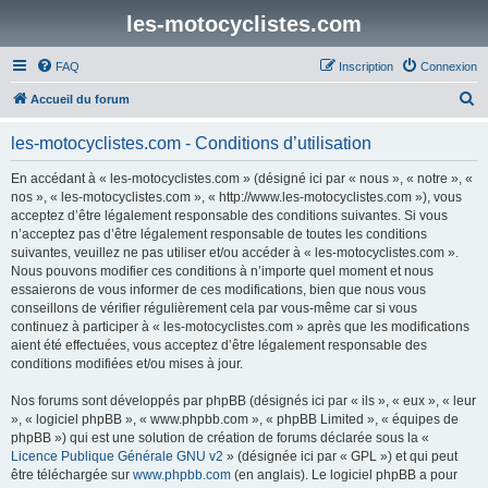
les-motocyclistes.com
FAQ
Inscription
Connexion
R
Accueil du forum
e
les-motocyclistes.com - Conditions d’utilisation
c
h
En accédant à « les-motocyclistes.com » (désigné ici par « nous », « notre », «
nos », « les-motocyclistes.com », « http://www.les-motocyclistes.com »), vous
e
acceptez d’être légalement responsable des conditions suivantes. Si vous
r
n’acceptez pas d’être légalement responsable de toutes les conditions
suivantes, veuillez ne pas utiliser et/ou accéder à « les-motocyclistes.com ».
c
Nous pouvons modifier ces conditions à n’importe quel moment et nous
h
essaierons de vous informer de ces modifications, bien que nous vous
conseillons de vérifier régulièrement cela par vous-même car si vous
e
continuez à participer à « les-motocyclistes.com » après que les modifications
r
aient été effectuées, vous acceptez d’être légalement responsable des
conditions modifiées et/ou mises à jour.
Nos forums sont développés par phpBB (désignés ici par « ils », « eux », « leur
», « logiciel phpBB », « www.phpbb.com », « phpBB Limited », « équipes de
phpBB ») qui est une solution de création de forums déclarée sous la «
Licence Publique Générale GNU v2
» (désignée ici par « GPL ») et qui peut
être téléchargée sur
www.phpbb.com
(en anglais). Le logiciel phpBB a pour