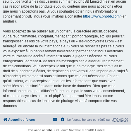
seul but de faciliter les discussions sur internet, phpBB Limited n’est en aucun
cas responsable de la conduite et/ou du contenu que nous acceptons et/ou
que nous n’acceptons pas. Si vous souhaitez obtenir plus d’informations
concernant phpBB, nous vous invitons à consulter
https://www.phpbb.com/
(en
anglais).
Vous acceptez de ne publier aucun contenu à caractère abusif, obscène,
vulgaire, diffamatoire, choquant, menaçant, pornographique, etc. qui pourrait
transgresser les lois de votre pays, le pays où « les-motocyclistes.com » est
hébergé, ou encore la loi internationale. Si vous ne respectez pas cela, vous
vous exposez à un bannissement immédiat et permanent et nous avertirons
votre fournisseur d’accès à internet si nous le jugeons nécessaire. Nous
enregistrons l’adresse IP de tous les messages afin d’aider au renforcement
de ces conditions. Vous acceptez le fait que « les-motocyclistes.com » ait le
droit de supprimer, d’éditer, de déplacer ou de verrouiller n’importe quel sujet à
n’importe quel moment si nous estimons que cela est nécessaire. En tant
qu’utilisateur, vous acceptez que toutes les informations que vous avez
spécifiées soient stockées dans notre base de données. Bien que cette
information ne sera pas diffusée à une tierce partie sans votre consentement,
ni « les-motocyclistes.com », ni phpBB, ne pourront être tenus comme
responsables en cas de tentative de piratage visant à compromettre vos
données.
Accueil du forum
Le fuseau horaire est réglé sur
UTC+02:00
Développé par
phpBB
® Forum Software © phpBB Limited