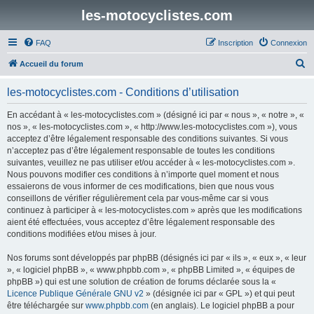
les-motocyclistes.com
FAQ
Inscription
Connexion
R
Accueil du forum
e
les-motocyclistes.com - Conditions d’utilisation
c
h
En accédant à « les-motocyclistes.com » (désigné ici par « nous », « notre », «
nos », « les-motocyclistes.com », « http://www.les-motocyclistes.com »), vous
e
acceptez d’être légalement responsable des conditions suivantes. Si vous
r
n’acceptez pas d’être légalement responsable de toutes les conditions
suivantes, veuillez ne pas utiliser et/ou accéder à « les-motocyclistes.com ».
c
Nous pouvons modifier ces conditions à n’importe quel moment et nous
h
essaierons de vous informer de ces modifications, bien que nous vous
conseillons de vérifier régulièrement cela par vous-même car si vous
e
continuez à participer à « les-motocyclistes.com » après que les modifications
r
aient été effectuées, vous acceptez d’être légalement responsable des
conditions modifiées et/ou mises à jour.
Nos forums sont développés par phpBB (désignés ici par « ils », « eux », « leur
», « logiciel phpBB », « www.phpbb.com », « phpBB Limited », « équipes de
phpBB ») qui est une solution de création de forums déclarée sous la «
Licence Publique Générale GNU v2
» (désignée ici par « GPL ») et qui peut
être téléchargée sur
www.phpbb.com
(en anglais). Le logiciel phpBB a pour