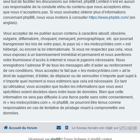
seul but de faciliter les discussions sur internet, phpBB Limited n’est en aucun
cas responsable de la conduite et/ou du contenu que nous acceptons et/ou
que nous n’acceptons pas. Si vous souhaitez obtenir plus d’informations
concernant phpBB, nous vous invitons à consulter
https://www.phpbb.com/
(en
anglais).
Vous acceptez de ne publier aucun contenu à caractère abusif, obscène,
vulgaire, diffamatoire, choquant, menaçant, pornographique, etc. qui pourrait
transgresser les lois de votre pays, le pays où « les-motocyclistes.com » est
hébergé, ou encore la loi internationale. Si vous ne respectez pas cela, vous
vous exposez à un bannissement immédiat et permanent et nous avertirons
votre fournisseur d’accès à internet si nous le jugeons nécessaire. Nous
enregistrons l’adresse IP de tous les messages afin d’aider au renforcement
de ces conditions. Vous acceptez le fait que « les-motocyclistes.com » ait le
droit de supprimer, d’éditer, de déplacer ou de verrouiller n’importe quel sujet à
n’importe quel moment si nous estimons que cela est nécessaire. En tant
qu’utilisateur, vous acceptez que toutes les informations que vous avez
spécifiées soient stockées dans notre base de données. Bien que cette
information ne sera pas diffusée à une tierce partie sans votre consentement,
ni « les-motocyclistes.com », ni phpBB, ne pourront être tenus comme
responsables en cas de tentative de piratage visant à compromettre vos
données.
Accueil du forum
Le fuseau horaire est réglé sur
UTC+02:00
Développé par
phpBB
® Forum Software © phpBB Limited