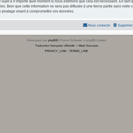
el sujet à n’importe quel moment si nous estimons que cela est nécessaire. En tant q
s. Bien que cette information ne sera pas diffusée à une tierce partie sans votre 
e piratage visant à compromettre vos données.
Nous contacter
Supprimer 
Développé par
phpBB
® Forum Software © phpBB Limited
Traduction française officielle
©
Maël Soucaze
PRIVACY_LINK
|
TERMS_LINK