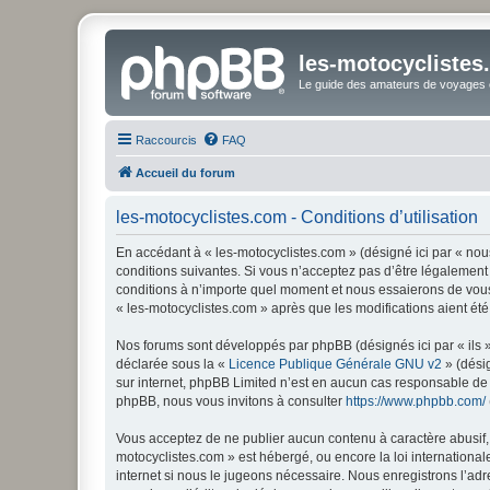
les-motocyclistes
Le guide des amateurs de voyages e
Raccourcis
FAQ
Accueil du forum
les-motocyclistes.com - Conditions d’utilisation
En accédant à « les-motocyclistes.com » (désigné ici par « nous
conditions suivantes. Si vous n’acceptez pas d’être légalement 
conditions à n’importe quel moment et nous essaierons de vous 
« les-motocyclistes.com » après que les modifications aient ét
Nos forums sont développés par phpBB (désignés ici par « ils »
déclarée sous la «
Licence Publique Générale GNU v2
» (désig
sur internet, phpBB Limited n’est en aucun cas responsable de
phpBB, nous vous invitons à consulter
https://www.phpbb.com/
Vous acceptez de ne publier aucun contenu à caractère abusif, o
motocyclistes.com » est hébergé, ou encore la loi internationa
internet si nous le jugeons nécessaire. Nous enregistrons l’adr