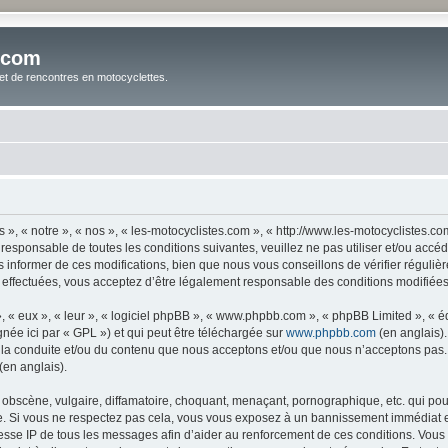
.com
t de rencontres en motocyclettes.
 », « notre », « nos », « les-motocyclistes.com », « http://www.les-motocyclistes.
responsable de toutes les conditions suivantes, veuillez ne pas utiliser et/ou acc
informer de ces modifications, bien que nous vous conseillons de vérifier réguliè
é effectuées, vous acceptez d’être légalement responsable des conditions modifiées 
, « eux », « leur », « logiciel phpBB », « www.phpbb.com », « phpBB Limited », « 
née ici par « GPL ») et qui peut être téléchargée sur
www.phpbb.com
(en anglais).
 la conduite et/ou du contenu que nous acceptons et/ou que nous n’acceptons pas. 
(en anglais).
bscène, vulgaire, diffamatoire, choquant, menaçant, pornographique, etc. qui pourra
le. Si vous ne respectez pas cela, vous vous exposez à un bannissement immédiat e
esse IP de tous les messages afin d’aider au renforcement de ces conditions. Vous ac