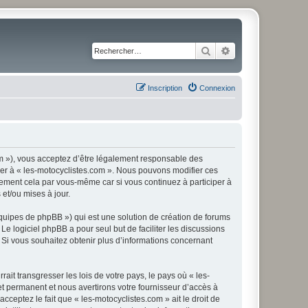
Rechercher
Recherche avancé
Inscription
Connexion
com »), vous acceptez d’être légalement responsable des
éder à « les-motocyclistes.com ». Nous pouvons modifier ces
rement cela par vous-même car si vous continuez à participer à
et/ou mises à jour.
équipes de phpBB ») qui est une solution de création de forums
 Le logiciel phpBB a pour seul but de faciliter les discussions
Si vous souhaitez obtenir plus d’informations concernant
it transgresser les lois de votre pays, le pays où « les-
t permanent et nous avertirons votre fournisseur d’accès à
ceptez le fait que « les-motocyclistes.com » ait le droit de