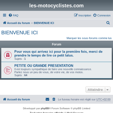
les-motocyclistes.com
FAQ
Inscription
Connexion
R
Accueil du forum
BIENVENUE ICI
e
BIENVENUE ICI
c
Marquer les sous-forums comme lus
h
Forum
e
Pour vous qui arrivez ici pour la première fois, merci de
r
prendre le temps de lire ce petit laïus.
Sujets :
1
c
h
PETITE OU GRANDE PRESENTATION
Il est toujours sympathique de faire une nouvelle connaissance.
e
Parlez nous un peu de vous, de votre vie, de vos motos.
Sujets :
64
r
Atteindre
Accueil du forum
Le fuseau horaire est réglé sur
UTC+02:00
Développé par
phpBB
® Forum Software © phpBB Limited
Traduction française officielle
©
Maël Soucaze