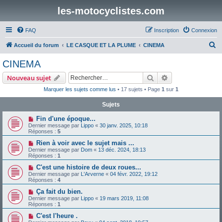
les-motocyclistes.com
FAQ
Inscription
Connexion
R
Accueil du forum
LE CASQUE ET LA PLUME
CINEMA
e
CINEMA
c
Rechercher
Recherche avanc
Nouveau sujet
h
Marquer les sujets comme lus
• 17 sujets • Page
1
sur
1
e
Sujets
r
c
Fin d'une époque...
Dernier message par
Lippo
«
30 janv. 2025, 10:18
h
Réponses :
5
e
Rien à voir avec le sujet mais ...
Dernier message par
Dom
«
13 déc. 2024, 18:13
r
Réponses :
1
C'est une histoire de deux roues...
Dernier message par
L'Arverne
«
04 févr. 2022, 19:12
Réponses :
4
Ça fait du bien.
Dernier message par
Lippo
«
19 mars 2019, 11:08
Réponses :
1
C'est l'heure .