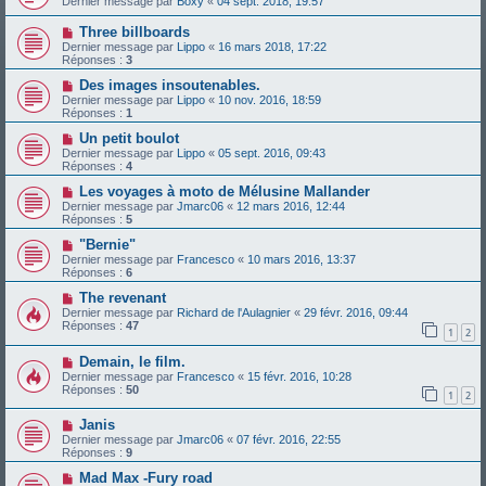
Dernier message par
Boxy
«
04 sept. 2018, 19:57
Three billboards
Dernier message par
Lippo
«
16 mars 2018, 17:22
Réponses :
3
Des images insoutenables.
Dernier message par
Lippo
«
10 nov. 2016, 18:59
Réponses :
1
Un petit boulot
Dernier message par
Lippo
«
05 sept. 2016, 09:43
Réponses :
4
Les voyages à moto de Mélusine Mallander
Dernier message par
Jmarc06
«
12 mars 2016, 12:44
Réponses :
5
"Bernie"
Dernier message par
Francesco
«
10 mars 2016, 13:37
Réponses :
6
The revenant
Dernier message par
Richard de l'Aulagnier
«
29 févr. 2016, 09:44
Réponses :
47
1
2
Demain, le film.
Dernier message par
Francesco
«
15 févr. 2016, 10:28
Réponses :
50
1
2
Janis
Dernier message par
Jmarc06
«
07 févr. 2016, 22:55
Réponses :
9
Mad Max -Fury road