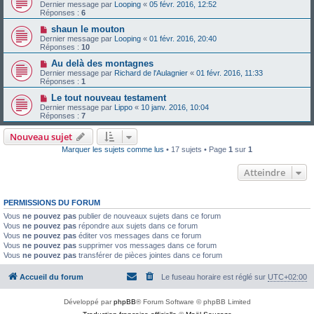
Dernier message par
Looping
«
05 févr. 2016, 12:52
Réponses :
6
shaun le mouton
Dernier message par
Looping
«
01 févr. 2016, 20:40
Réponses :
10
Au delà des montagnes
Dernier message par
Richard de l'Aulagnier
«
01 févr. 2016, 11:33
Réponses :
1
Le tout nouveau testament
Dernier message par
Lippo
«
10 janv. 2016, 10:04
Réponses :
7
Nouveau sujet
Marquer les sujets comme lus
• 17 sujets • Page
1
sur
1
Atteindre
PERMISSIONS DU FORUM
Vous
ne pouvez pas
publier de nouveaux sujets dans ce forum
Vous
ne pouvez pas
répondre aux sujets dans ce forum
Vous
ne pouvez pas
éditer vos messages dans ce forum
Vous
ne pouvez pas
supprimer vos messages dans ce forum
Vous
ne pouvez pas
transférer de pièces jointes dans ce forum
Accueil du forum
Le fuseau horaire est réglé sur
UTC+02:00
Développé par
phpBB
® Forum Software © phpBB Limited