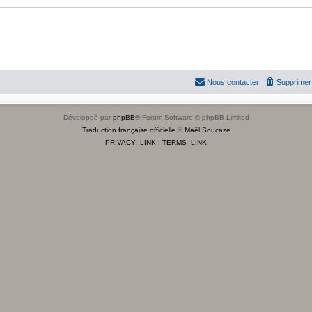
Nous contacter
Supprimer 
Développé par
phpBB
® Forum Software © phpBB Limited
Traduction française officielle
©
Maël Soucaze
PRIVACY_LINK
|
TERMS_LINK