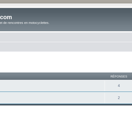
.com
t de rencontres en motocyclettes.
cher
cherche avancée
RÉPONSES
4
2