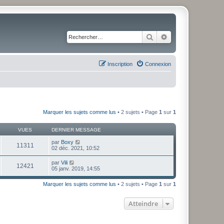
Rechercher
Recherche avancé
Inscription
Connexion
Marquer les sujets comme lus
• 2 sujets • Page
1
sur
1
VUES
DERNIER MESSAGE
par
Boxy
11311
02 déc. 2021, 10:52
par
Vili
12421
05 janv. 2019, 14:55
Marquer les sujets comme lus
• 2 sujets • Page
1
sur
1
Atteindre