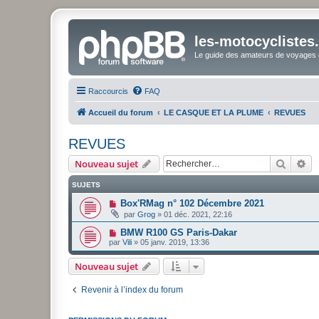
les-motocyclistes
Le guide des amateurs de voyages e
Raccourcis
FAQ
Accueil du forum
LE CASQUE ET LA PLUME
REVUES
REVUES
Recher
Re
Nouveau sujet
SUJETS
Box'RMag n° 102 Décembre 2021
par
Grog
»
01 déc. 2021, 22:16
BMW R100 GS Paris-Dakar
par
Vili
»
05 janv. 2019, 13:36
Nouveau sujet
Revenir à l’index du forum