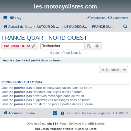
les-motocyclistes.com
FAQ
Inscription
Connexion
R
Accueil du forum
AUTOUR DU VOYAGE
LE GUIDE DU MOTOCYCLISTE EN VOYAGE
FRANCE QUART NORD OUEST
e
FRANCE QUART NORD OUEST
c
Rechercher
Recherche avanc
Nouveau sujet
h
0 sujet • Page
1
sur
1
e
Aucun sujet n’a été publié dans ce forum.
r
c
Atteindre
h
PERMISSIONS DU FORUM
e
Vous
ne pouvez pas
publier de nouveaux sujets dans ce forum
r
Vous
ne pouvez pas
répondre aux sujets dans ce forum
Vous
ne pouvez pas
éditer vos messages dans ce forum
Vous
ne pouvez pas
supprimer vos messages dans ce forum
Vous
ne pouvez pas
transférer de pièces jointes dans ce forum
Accueil du forum
Le fuseau horaire est réglé sur
UTC+02:00
Développé par
phpBB
® Forum Software © phpBB Limited
Traduction française officielle
©
Maël Soucaze