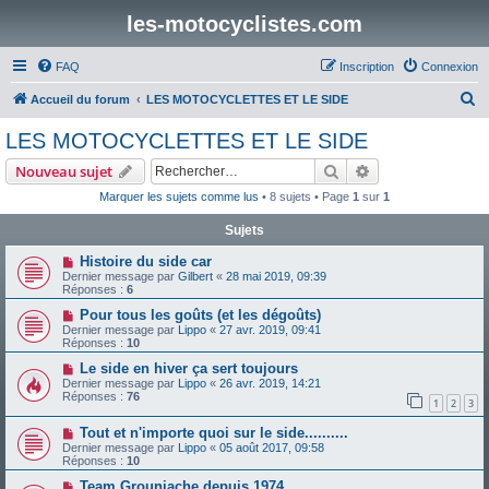
les-motocyclistes.com
FAQ
Inscription
Connexion
R
Accueil du forum
LES MOTOCYCLETTES ET LE SIDE
e
LES MOTOCYCLETTES ET LE SIDE
c
Rechercher
Recherche avanc
Nouveau sujet
h
Marquer les sujets comme lus
• 8 sujets • Page
1
sur
1
e
Sujets
r
c
Histoire du side car
Dernier message par
Gilbert
«
28 mai 2019, 09:39
h
Réponses :
6
e
Pour tous les goûts (et les dégoûts)
Dernier message par
Lippo
«
27 avr. 2019, 09:41
r
Réponses :
10
Le side en hiver ça sert toujours
Dernier message par
Lippo
«
26 avr. 2019, 14:21
Réponses :
76
1
2
3
Tout et n'importe quoi sur le side..........
Dernier message par
Lippo
«
05 août 2017, 09:58
Réponses :
10
Team Grouniache depuis 1974