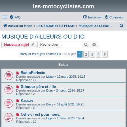
les-motocyclistes.com
FAQ
Inscription
Connexion
R
Accueil du forum
LE CASQUE ET LA PLUME
MUSIQUE D'AILLEURS OU D'ICI
e
MUSIQUE D'AILLEURS OU D'ICI
c
Rechercher
Recherche avanc
Nouveau sujet
h
e
1
2
3
4
Suivant
Marquer les sujets comme lus
• 85 sujets
r
Sujets
c
RadioPerfecto
h
Dernier message par
Lippo
«
12 mars 2025, 19:13
Réponses :
12
e
Gilmour père et fille
r
Dernier message par
Dom
«
24 sept. 2024, 18:17
Réponses :
2
Kassav
Dernier message par
Boxy
«
01 août 2021, 16:21
Réponses :
3
Celle-ci est pour nous...
Dernier message par
Lippo
«
13 nov. 2020, 15:04
Réponses :
10