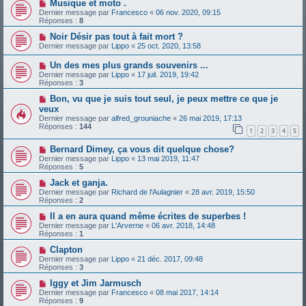
Musique et moto .
Dernier message par
Francesco
«
06 nov. 2020, 09:15
Réponses :
8
Noir Désir pas tout à fait mort ?
Dernier message par
Lippo
«
25 oct. 2020, 13:58
Un des mes plus grands souvenirs ...
Dernier message par
Lippo
«
17 juil. 2019, 19:42
Réponses :
3
Bon, vu que je suis tout seul, je peux mettre ce que je
veux
Dernier message par
alfred_grouniache
«
26 mai 2019, 17:13
Réponses :
144
1
2
3
4
5
Bernard Dimey, ça vous dit quelque chose?
Dernier message par
Lippo
«
13 mai 2019, 11:47
Réponses :
5
Jack et ganja.
Dernier message par
Richard de l'Aulagnier
«
28 avr. 2019, 15:50
Réponses :
2
Il a en aura quand même écrites de superbes !
Dernier message par
L'Arverne
«
06 avr. 2018, 14:48
Réponses :
1
Clapton
Dernier message par
Lippo
«
21 déc. 2017, 09:48
Réponses :
3
Iggy et Jim Jarmusch
Dernier message par
Francesco
«
08 mai 2017, 14:14
Réponses :
9