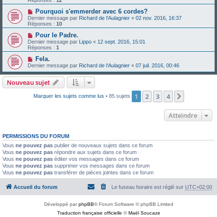
Pourquoi s'emmerder avec 6 cordes?
Dernier message par
Richard de l'Aulagnier
«
02 nov. 2016, 16:37
Réponses :
10
Pour le Padre.
Dernier message par
Lippo
«
12 sept. 2016, 15:01
Réponses :
1
Fela.
Dernier message par
Richard de l'Aulagnier
«
07 juil. 2016, 00:46
Nouveau sujet
1
2
3
4
Suivant
Marquer les sujets comme lus
• 85 sujets
Atteindre
PERMISSIONS DU FORUM
Vous
ne pouvez pas
publier de nouveaux sujets dans ce forum
Vous
ne pouvez pas
répondre aux sujets dans ce forum
Vous
ne pouvez pas
éditer vos messages dans ce forum
Vous
ne pouvez pas
supprimer vos messages dans ce forum
Vous
ne pouvez pas
transférer de pièces jointes dans ce forum
Accueil du forum
Le fuseau horaire est réglé sur
UTC+02:00
Développé par
phpBB
® Forum Software © phpBB Limited
Traduction française officielle
©
Maël Soucaze