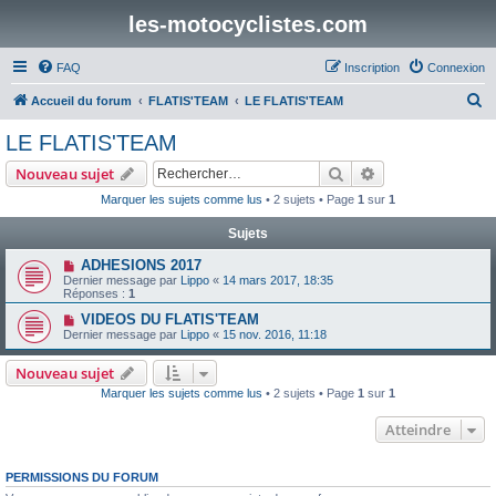
les-motocyclistes.com
FAQ
Inscription
Connexion
R
Accueil du forum
FLATIS'TEAM
LE FLATIS'TEAM
e
LE FLATIS'TEAM
c
Rechercher
Recherche avanc
Nouveau sujet
h
Marquer les sujets comme lus
• 2 sujets • Page
1
sur
1
e
Sujets
r
c
ADHESIONS 2017
Dernier message par
Lippo
«
14 mars 2017, 18:35
h
Réponses :
1
e
VIDEOS DU FLATIS'TEAM
Dernier message par
Lippo
«
15 nov. 2016, 11:18
r
Nouveau sujet
Marquer les sujets comme lus
• 2 sujets • Page
1
sur
1
Atteindre
PERMISSIONS DU FORUM