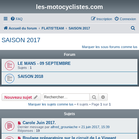
les-motocyclistes.com
FAQ
Inscription
Connexion
R
Accueil du forum
FLATIS'TEAM
SAISON 2017
e
SAISON 2017
c
Marquer les sous-forums comme lus
h
Forum
e
LE MANS - 09 SEPTEMBRE
r
Sujets :
1
c
SAISON 2018
h
e
r
Rechercher
Recherche avanc
Nouveau sujet
Marquer les sujets comme lus
• 4 sujets • Page
1
sur
1
Sujets
Carole Juin 2017.
Dernier message par
alfred_grouniache
«
21 juin 2017, 15:39
Réponses :
19
Roulage préparatoire sur le circuit de Le Vigeant