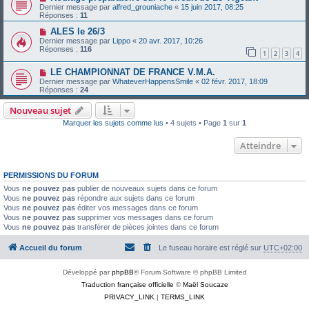
Dernier message par
alfred_grouniache
«
15 juin 2017, 08:25
Réponses :
11
ALES le 26/3
Dernier message par
Lippo
«
20 avr. 2017, 10:26
Réponses :
116
1
2
3
4
LE CHAMPIONNAT DE FRANCE V.M.A.
Dernier message par
WhateverHappensSmile
«
02 févr. 2017, 18:09
Réponses :
24
Nouveau sujet
Marquer les sujets comme lus
• 4 sujets • Page
1
sur
1
Atteindre
PERMISSIONS DU FORUM
Vous
ne pouvez pas
publier de nouveaux sujets dans ce forum
Vous
ne pouvez pas
répondre aux sujets dans ce forum
Vous
ne pouvez pas
éditer vos messages dans ce forum
Vous
ne pouvez pas
supprimer vos messages dans ce forum
Vous
ne pouvez pas
transférer de pièces jointes dans ce forum
Accueil du forum
Le fuseau horaire est réglé sur
UTC+02:00
Développé par
phpBB
® Forum Software © phpBB Limited
Traduction française officielle
©
Maël Soucaze
PRIVACY_LINK
|
TERMS_LINK