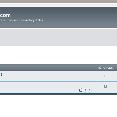
.com
t de rencontres en motocyclettes.
cher
cherche avancée
RÉPONSES
 !
0
42
1
2