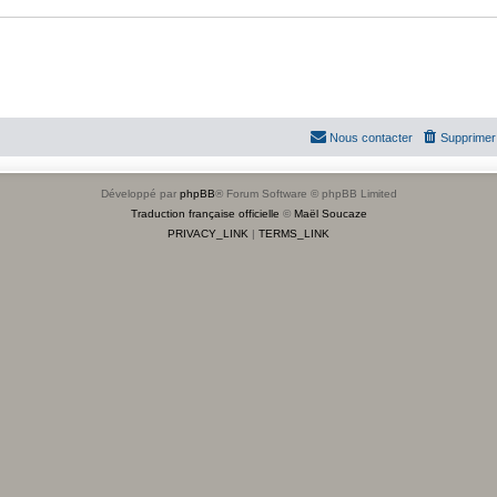
Nous contacter
Supprimer 
Développé par
phpBB
® Forum Software © phpBB Limited
Traduction française officielle
©
Maël Soucaze
PRIVACY_LINK
|
TERMS_LINK