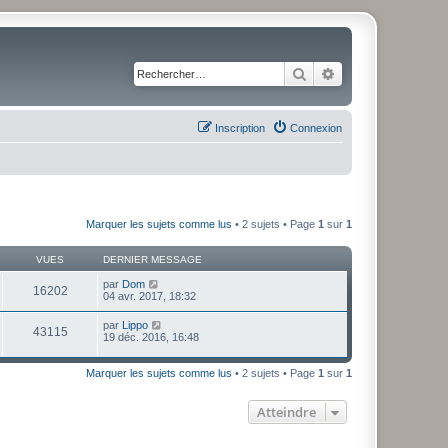
Rechercher
Recherche avancé
Inscription
Connexion
Marquer les sujets comme lus
• 2 sujets • Page
1
sur
1
VUES
DERNIER MESSAGE
par
Dom
16202
04 avr. 2017, 18:32
par
Lippo
43115
19 déc. 2016, 16:48
Marquer les sujets comme lus
• 2 sujets • Page
1
sur
1
Atteindre