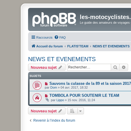
les-motocyclistes
Le guide des amateurs de voyages e
Raccourcis
FAQ
Accueil du forum
FLATIS'TEAM
NEWS ET EVENEMENTS
NEWS ET EVENEMENTS
Recher
Re
Nouveau sujet
SUJETS
Sauvons la culasse de la 89 et la saison 2017
par
Dom
»
04 avr. 2017, 18:32
TOMBOLA POUR SOUTENIR LE TEAM
par
Lippo
»
15 nov. 2016, 11:24
Nouveau sujet
Revenir à l’index du forum