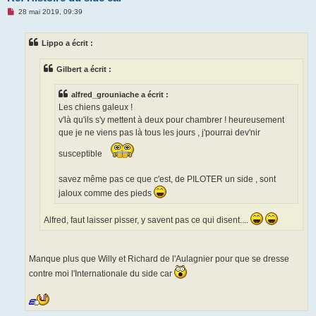
M
28 mai 2019, 09:39
e
s
s
Lippo a écrit :
a
g
e
Gilbert a écrit :
n
o
n
alfred_grouniache a écrit :
l
u
Les chiens galeux !
v'là qu'ils s'y mettent à deux pour chambrer ! heureusement
que je ne viens pas là tous les jours , j'pourrai dev'nir
susceptible
savez même pas ce que c'est, de PILOTER un side , sont
jaloux comme des pieds
Alfred, faut laisser pisser, y savent pas ce qui disent....
Manque plus que Willy et Richard de l'Aulagnier pour que se dresse
contre moi l'Internationale du side car