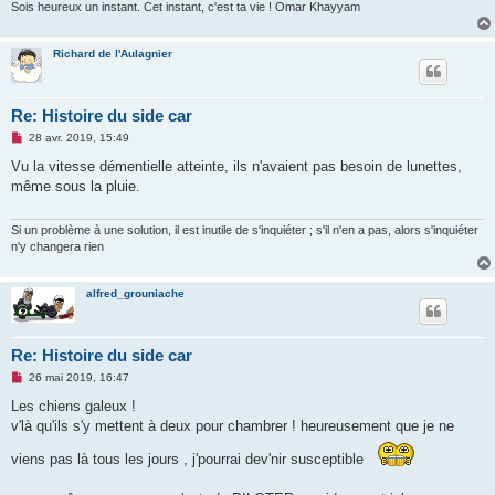
Sois heureux un instant. Cet instant, c'est ta vie ! Omar Khayyam
Richard de l'Aulagnier
Re: Histoire du side car
M
28 avr. 2019, 15:49
e
s
Vu la vitesse démentielle atteinte, ils n'avaient pas besoin de lunettes,
s
même sous la pluie.
a
g
e
n
Si un problème à une solution, il est inutile de s'inquiéter ; s'il n'en a pas, alors s'inquiéter
o
n'y changera rien
n
l
u
alfred_grouniache
Re: Histoire du side car
M
26 mai 2019, 16:47
e
s
Les chiens galeux !
s
v'là qu'ils s'y mettent à deux pour chambrer ! heureusement que je ne
a
g
e
viens pas là tous les jours , j'pourrai dev'nir susceptible
n
o