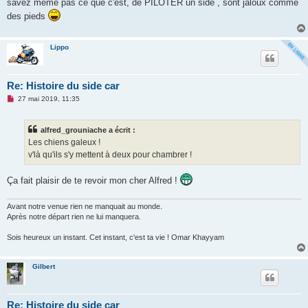
n
savez même pas ce que c'est, de PILOTER un side , sont jaloux comme
l
des pieds
u
Lippo
Re: Histoire du side car
M
27 mai 2019, 11:35
e
s
s
alfred_grouniache a écrit :
a
g
Les chiens galeux !
e
v'là qu'ils s'y mettent à deux pour chambrer !
n
o
n
Ça fait plaisir de te revoir mon cher Alfred !
l
u
Avant notre venue rien ne manquait au monde.
Après notre départ rien ne lui manquera.
Sois heureux un instant. Cet instant, c'est ta vie ! Omar Khayyam
Gilbert
Re: Histoire du side car