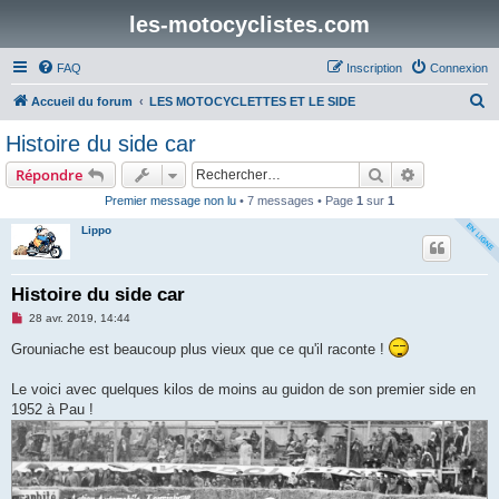
les-motocyclistes.com
FAQ
Inscription
Connexion
R
Accueil du forum
LES MOTOCYCLETTES ET LE SIDE
e
Histoire du side car
c
Rechercher
Recherche 
Répondre
h
Premier message non lu
• 7 messages • Page
1
sur
1
e
Lippo
r
c
h
Histoire du side car
e
M
28 avr. 2019, 14:44
e
r
s
Grouniache est beaucoup plus vieux que ce qu'il raconte !
s
a
g
Le voici avec quelques kilos de moins au guidon de son premier side en
e
1952 à Pau !
n
o
n
l
u