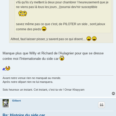
v'là qu'ils s'y mettent à deux pour chambrer ! heureusement que je
l
u
ne viens pas là tous les jours , j'pourrai dev'nir susceptible
savez même pas ce que c'est, de PILOTER un side , sont jaloux
comme des pieds
Alfred, faut laisser pisser, y savent pas ce qui disent....
Manque plus que Willy et Richard de l'Aulagnier pour que se dresse
contre moi l'Internationale du side car
Avant notre venue rien ne manquait au monde.
Après notre départ rien ne lui manquera.
Sois heureux un instant. Cet instant, c'est ta vie ! Omar Khayyam
Gilbert
Re: Histoire du side car