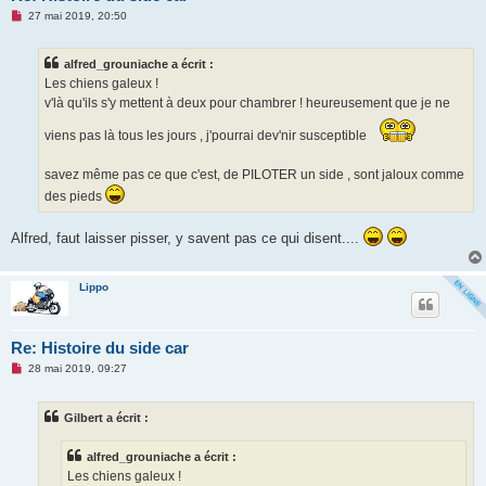
M
27 mai 2019, 20:50
e
s
s
alfred_grouniache a écrit :
a
g
Les chiens galeux !
e
v'là qu'ils s'y mettent à deux pour chambrer ! heureusement que je ne
n
o
n
viens pas là tous les jours , j'pourrai dev'nir susceptible
l
u
savez même pas ce que c'est, de PILOTER un side , sont jaloux comme
des pieds
Alfred, faut laisser pisser, y savent pas ce qui disent....
Lippo
Re: Histoire du side car
M
28 mai 2019, 09:27
e
s
s
Gilbert a écrit :
a
g
e
alfred_grouniache a écrit :
n
o
Les chiens galeux !
n