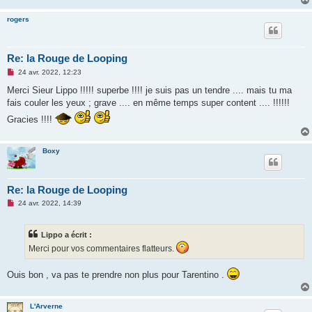
rogers
Re: la Rouge de Looping
M
24 avr. 2022, 12:23
e
s
Merci Sieur Lippo !!!!! superbe !!!! je suis pas un tendre .... mais tu ma
s
fais couler les yeux ; grave .... en même temps super content .... !!!!!!
a
g
Gracies !!!!
e
n
o
n
Boxy
l
u
Re: la Rouge de Looping
M
24 avr. 2022, 14:39
e
s
s
Lippo a écrit :
a
g
Merci pour vos commentaires flatteurs.
e
n
o
Ouis bon , va pas te prendre non plus pour Tarentino .
n
l
u
L'Arverne