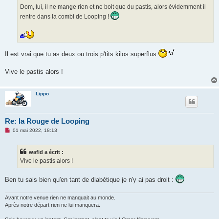
Dom, lui, il ne mange rien et ne boit que du pastis, alors évidemment il
rentre dans la combi de Looping !
Il est vrai que tu as deux ou trois p'tits kilos superflus
Vive le pastis alors !
Lippo
Re: la Rouge de Looping
M
01 mai 2022, 18:13
e
s
s
wafid a écrit :
a
g
Vive le pastis alors !
e
n
o
Ben tu sais bien qu'en tant de diabétique je n'y ai pas droit :
n
l
u
Avant notre venue rien ne manquait au monde.
Après notre départ rien ne lui manquera.