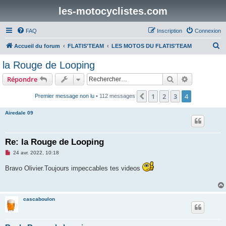
les-motocyclistes.com
FAQ
Inscription
Connexion
R
Accueil du forum
FLATIS'TEAM
LES MOTOS DU FLATIS'TEAM
e
la Rouge de Looping
c
Rechercher
Recherche 
Répondre
h
e
1
2
3
4
Précédent
Premier message non lu
• 112 messages
r
Airedale 09
c
h
Re: la Rouge de Looping
e
M
24 avr. 2022, 10:18
r
e
s
Bravo Olivier.Toujours impeccables tes videos
s
a
g
e
n
cascaboulon
o
n
l
u