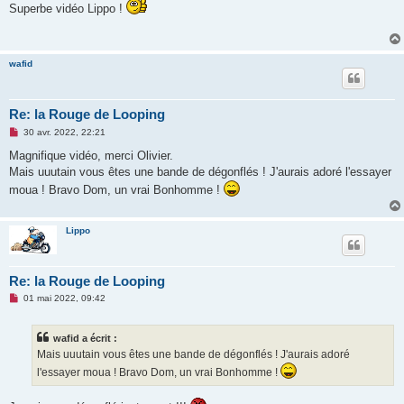
s
Superbe vidéo Lippo !
s
a
g
e
n
wafid
o
n
l
u
Re: la Rouge de Looping
M
30 avr. 2022, 22:21
e
s
Magnifique vidéo, merci Olivier.
s
Mais uuutain vous êtes une bande de dégonflés ! J'aurais adoré l'essayer
a
g
moua ! Bravo Dom, un vrai Bonhomme !
e
n
o
n
Lippo
l
u
Re: la Rouge de Looping
M
01 mai 2022, 09:42
e
s
s
wafid a écrit :
a
g
Mais uuutain vous êtes une bande de dégonflés ! J'aurais adoré
e
l'essayer moua ! Bravo Dom, un vrai Bonhomme !
n
o
n