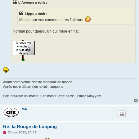
L'Arverne a écrit :
a
g
e
Lippo a écrit :
n
o
Merci pour vos commentaires flatteurs.
n
l
u
Normal pour quelqu'un qui roule en flat.
Avant notre venue rien ne manquait au monde.
Après notre départ rien ne lui manquera.
Sois heureux un instant. Cet instant, c'est ta vie ! Omar Khayyam
Vili
Re: la Rouge de Looping
M
24 avr. 2022, 20:02
e