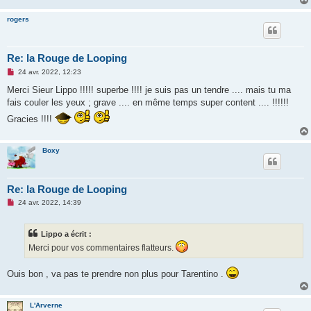
rogers
Re: la Rouge de Looping
M
24 avr. 2022, 12:23
e
s
Merci Sieur Lippo !!!!! superbe !!!! je suis pas un tendre .... mais tu ma
s
fais couler les yeux ; grave .... en même temps super content .... !!!!!!
a
g
Gracies !!!!
e
n
o
n
Boxy
l
u
Re: la Rouge de Looping
M
24 avr. 2022, 14:39
e
s
s
Lippo a écrit :
a
g
Merci pour vos commentaires flatteurs.
e
n
o
Ouis bon , va pas te prendre non plus pour Tarentino .
n
l
u
L'Arverne