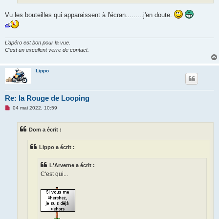
Vu les bouteilles qui apparaissent à l'écran.........j'en doute.
L’apéro est bon pour la vue.
C’est un excellent verre de contact.
Lippo
Re: la Rouge de Looping
M
04 mai 2022, 10:59
e
s
s
Dom a écrit :
a
g
e
Lippo a écrit :
n
o
n
L'Arverne a écrit :
l
u
C'est qui...