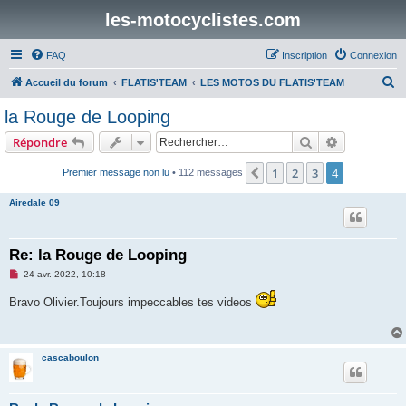
les-motocyclistes.com
FAQ
Inscription
Connexion
R
Accueil du forum
FLATIS'TEAM
LES MOTOS DU FLATIS'TEAM
e
la Rouge de Looping
c
Rechercher
Recherche 
Répondre
h
e
1
2
3
4
Précédent
Premier message non lu
• 112 messages
r
Airedale 09
c
h
Re: la Rouge de Looping
e
M
24 avr. 2022, 10:18
r
e
s
Bravo Olivier.Toujours impeccables tes videos
s
a
g
e
n
cascaboulon
o
n
l
u