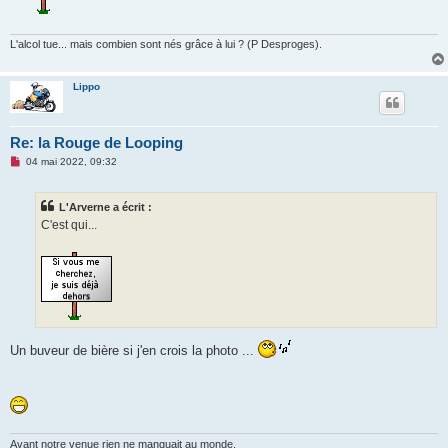
l
u
L'alcol tue... mais combien sont nés grâce à lui ? (P Desproges).
Lippo
Re: la Rouge de Looping
M
04 mai 2022, 09:32
e
s
s
L'Arverne a écrit :
a
g
C'est qui...
e
n
o
n
l
u
Un buveur de bière si j'en crois la photo ...
Avant notre venue rien ne manquait au monde.