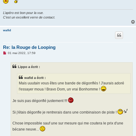
g
e
n
o
L’apéro est bon pour la vue.
n
C’est un excellent verre de contact.
l
u
wafid
Re: la Rouge de Looping
M
01 mai 2022, 17:59
e
s
s
Lippo a écrit :
a
g
e
wafid a écrit :
n
o
Mais uuutain vous êtes une bande de dégonflés ! J'aurais adoré
n
l'essayer moua ! Bravo Dom, un vrai Bonhomme !
l
u
Je suis pas dégonflé justement !!!
Si j'étais dégonfle je rentrerais dans une combinaison de piste !
Chose impossible sauf une sur mesure qui me coutera le prix d'une
bécane neuve...