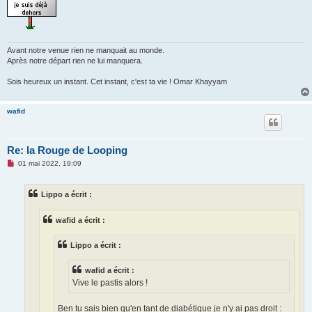
Avant notre venue rien ne manquait au monde.
Après notre départ rien ne lui manquera.
Sois heureux un instant. Cet instant, c'est ta vie ! Omar Khayyam
wafid
Re: la Rouge de Looping
M
01 mai 2022, 19:09
e
s
s
Lippo a écrit :
a
g
e
wafid a écrit :
n
o
n
Lippo a écrit :
l
u
wafid a écrit :
Vive le pastis alors !
Ben tu sais bien qu'en tant de diabétique je n'y ai pas droit :