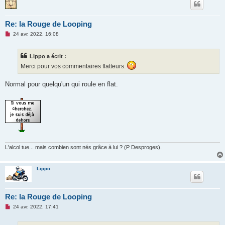
Re: la Rouge de Looping
M
24 avr. 2022, 16:08
e
s
s
Lippo a écrit :
a
g
Merci pour vos commentaires flatteurs.
e
n
o
Normal pour quelqu'un qui roule en flat.
n
l
u
L'alcol tue... mais combien sont nés grâce à lui ? (P Desproges).
Lippo
Re: la Rouge de Looping
M
24 avr. 2022, 17:41
e
s
s