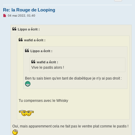
Re: la Rouge de Looping
M
04 mai 2022, 01:40
e
s
s
Lippo a écrit :
a
g
e
wafid a écrit :
n
o
n
Lippo a écrit :
l
u
wafid a écrit :
Vive le pastis alors !
Ben tu sais bien qu'en tant de diabétique je n'y ai pas droit :
Tu compenses avec le Whisky
Oui, mais apparemment cela ne fait pas le ventre plat comme le pastis !