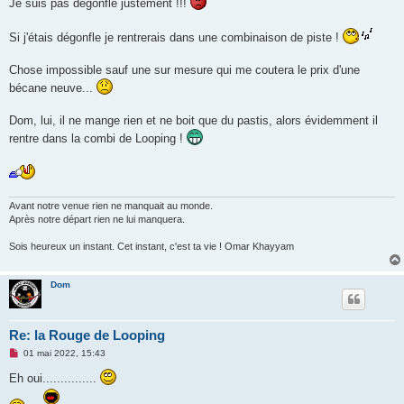
Je suis pas dégonflé justement !!!
l
u
Si j'étais dégonfle je rentrerais dans une combinaison de piste !
Chose impossible sauf une sur mesure qui me coutera le prix d'une
bécane neuve...
Dom, lui, il ne mange rien et ne boit que du pastis, alors évidemment il
rentre dans la combi de Looping !
Avant notre venue rien ne manquait au monde.
Après notre départ rien ne lui manquera.
Sois heureux un instant. Cet instant, c'est ta vie ! Omar Khayyam
Dom
Re: la Rouge de Looping
M
01 mai 2022, 15:43
e
s
Eh oui...............
s
a