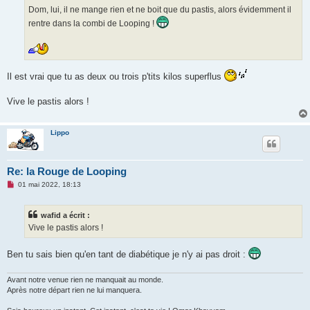
Dom, lui, il ne mange rien et ne boit que du pastis, alors évidemment il
rentre dans la combi de Looping !
Il est vrai que tu as deux ou trois p'tits kilos superflus
Vive le pastis alors !
Lippo
Re: la Rouge de Looping
M
01 mai 2022, 18:13
e
s
s
wafid a écrit :
a
g
Vive le pastis alors !
e
n
o
Ben tu sais bien qu'en tant de diabétique je n'y ai pas droit :
n
l
u
Avant notre venue rien ne manquait au monde.
Après notre départ rien ne lui manquera.