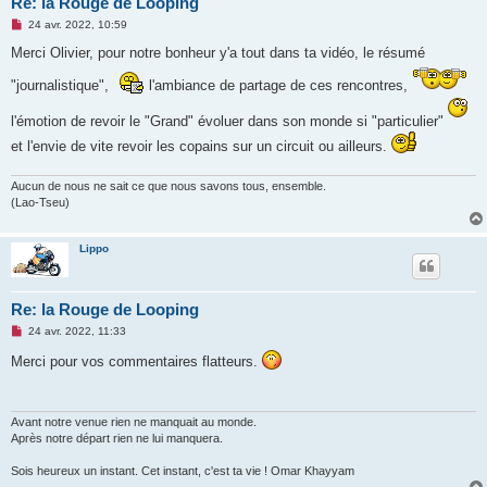
Re: la Rouge de Looping
M
24 avr. 2022, 10:59
e
s
Merci Olivier, pour notre bonheur y'a tout dans ta vidéo, le résumé
s
a
"journalistique",
l'ambiance de partage de ces rencontres,
g
e
n
l'émotion de revoir le "Grand" évoluer dans son monde si "particulier"
o
n
et l'envie de vite revoir les copains sur un circuit ou ailleurs.
l
u
Aucun de nous ne sait ce que nous savons tous, ensemble.
(Lao-Tseu)
Lippo
Re: la Rouge de Looping
M
24 avr. 2022, 11:33
e
s
Merci pour vos commentaires flatteurs.
s
a
g
e
n
Avant notre venue rien ne manquait au monde.
o
Après notre départ rien ne lui manquera.
n
l
Sois heureux un instant. Cet instant, c'est ta vie ! Omar Khayyam
u