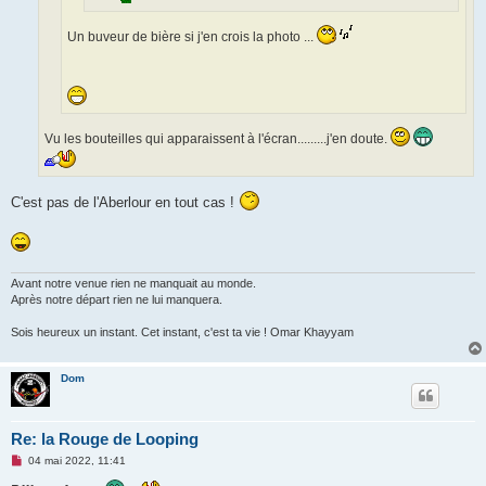
Un buveur de bière si j'en crois la photo ...
Vu les bouteilles qui apparaissent à l'écran.........j'en doute.
C'est pas de l'Aberlour en tout cas !
Avant notre venue rien ne manquait au monde.
Après notre départ rien ne lui manquera.
Sois heureux un instant. Cet instant, c'est ta vie ! Omar Khayyam
Dom
Re: la Rouge de Looping
M
04 mai 2022, 11:41
e
s