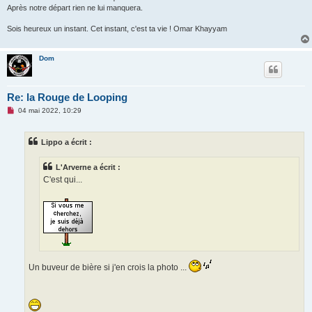
Après notre départ rien ne lui manquera.
Sois heureux un instant. Cet instant, c'est ta vie ! Omar Khayyam
Dom
Re: la Rouge de Looping
M
04 mai 2022, 10:29
e
s
s
Lippo a écrit :
a
g
e
L'Arverne a écrit :
n
o
C'est qui...
n
l
u
Un buveur de bière si j'en crois la photo ...