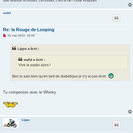
Sois heureux un instant. Cet instant, c'est ta vie ! Omar Khayyam
wafid
Re: la Rouge de Looping
M
01 mai 2022, 19:00
e
s
s
Lippo a écrit :
a
g
e
wafid a écrit :
n
o
Vive le pastis alors !
n
l
u
Ben tu sais bien qu'en tant de diabétique je n'y ai pas droit :
Tu compenses avec le Whisky
Lippo