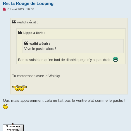
Re: la Rouge de Looping
M
01 mai 2022, 19:08
e
s
s
wafid a écrit :
a
g
e
Lippo a écrit :
n
o
n
wafid a écrit :
l
u
Vive le pastis alors !
Ben tu sais bien qu'en tant de diabétique je n'y ai pas droit :
Tu compenses avec le Whisky
Oui, mais apparemment cela ne fait pas le ventre plat comme le pastis !