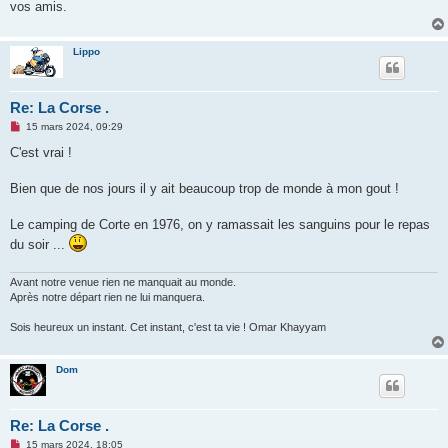
o
vos amis.
n
l
u
Lippo
Re: La Corse .
M
15 mars 2024, 09:29
e
s
C'est vrai !
s
a
g
Bien que de nos jours il y ait beaucoup trop de monde à mon gout !
e
n
o
Le camping de Corte en 1976, on y ramassait les sanguins pour le repas
n
du soir ...
l
u
Avant notre venue rien ne manquait au monde.
Après notre départ rien ne lui manquera.
Sois heureux un instant. Cet instant, c'est ta vie ! Omar Khayyam
Dom
Re: La Corse .
M
15 mars 2024, 18:05