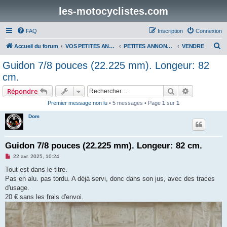
les-motocyclistes.com
FAQ
Inscription
Connexion
R
Accueil du forum
VOS PETITES ANNONCES
PETITES ANNONCES
VENDRE
e
Guidon 7/8 pouces (22.225 mm). Longeur: 82
c
cm.
h
Rechercher
Recherche 
Répondre
e
Premier message non lu
• 5 messages • Page
1
sur
1
r
Dom
c
h
e
Guidon 7/8 pouces (22.225 mm). Longeur: 82 cm.
r
M
22 avr. 2025, 10:24
e
s
Tout est dans le titre.
s
Pas en alu. pas tordu. A déjà servi, donc dans son jus, avec des traces
a
g
d'usage.
e
20 € sans les frais d'envoi.
n
o
n
l
u