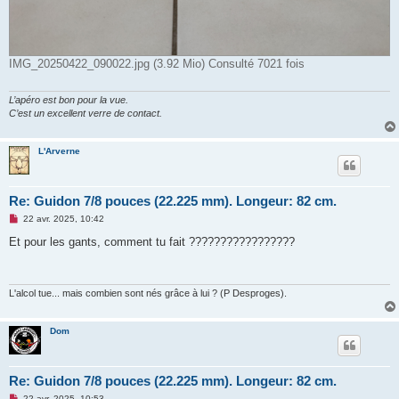
IMG_20250422_090022.jpg (3.92 Mio) Consulté 7021 fois
L’apéro est bon pour la vue.
C’est un excellent verre de contact.
L'Arverne
Re: Guidon 7/8 pouces (22.225 mm). Longeur: 82 cm.
M
22 avr. 2025, 10:42
e
s
Et pour les gants, comment tu fait ?????????????????
s
a
g
e
n
L'alcol tue... mais combien sont nés grâce à lui ? (P Desproges).
o
n
l
Dom
u
Re: Guidon 7/8 pouces (22.225 mm). Longeur: 82 cm.
M
22 avr. 2025, 10:53