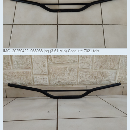
IMG_20250422_085938.jpg (3.61 Mio) Consulté 7021 fois