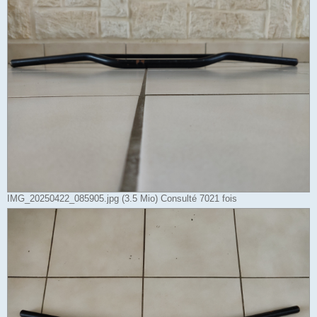
IMG_20250422_085905.jpg (3.5 Mio) Consulté 7021 fois