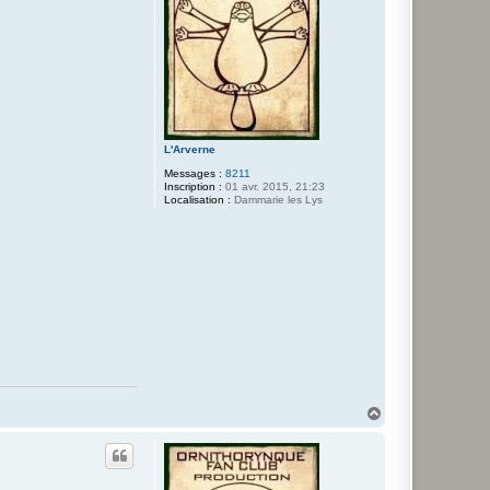
L'Arverne
Messages :
8211
Inscription :
01 avr. 2015, 21:23
Localisation :
Dammarie les Lys
H
a
u
t