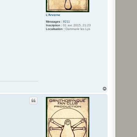
L'Arverne
Messages :
8211
Inscription :
01 avr. 2015, 21:23
Localisation :
Dammarie les Lys
H
a
u
t