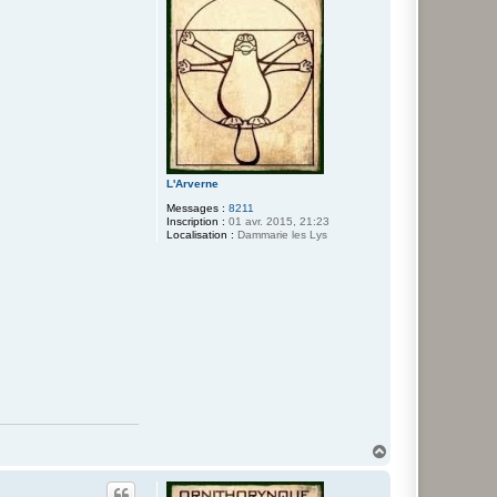
L'Arverne
Messages :
8211
Inscription :
01 avr. 2015, 21:23
Localisation :
Dammarie les Lys
H
a
u