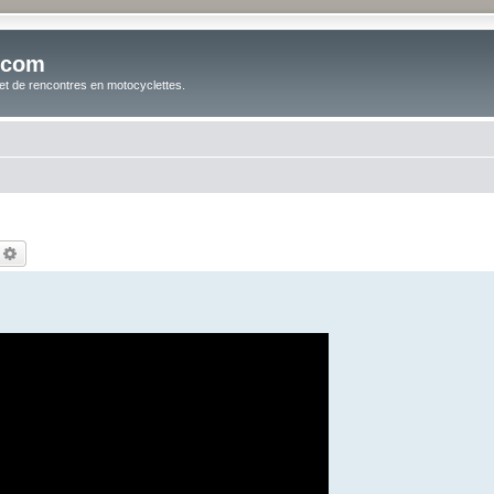
.com
t de rencontres en motocyclettes.
echercher
Recherche avancée