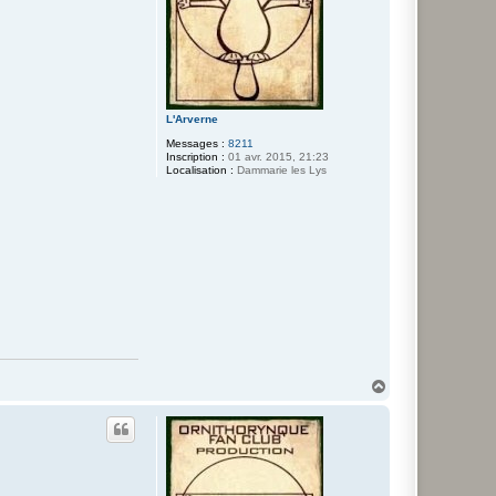
L'Arverne
Messages :
8211
Inscription :
01 avr. 2015, 21:23
Localisation :
Dammarie les Lys
H
a
u
t