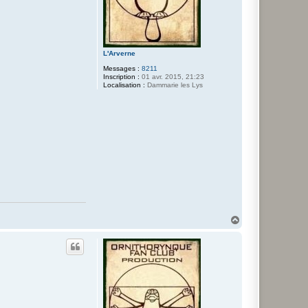
L'Arverne
Messages :
8211
Inscription :
01 avr. 2015, 21:23
Localisation :
Dammarie les Lys
H
a
u
t