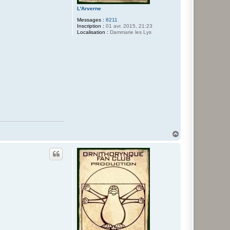
L'Arverne
Messages :
8211
Inscription :
01 avr. 2015, 21:23
Localisation :
Dammarie les Lys
H
a
u
t