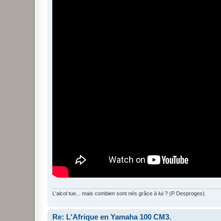
s
s
a
g
e
n
o
n
l
u
L'alcol tue... mais combien sont nés grâce à lui ? (P Desproges).
Re: L'Afrique en Yamaha 100 CM3.