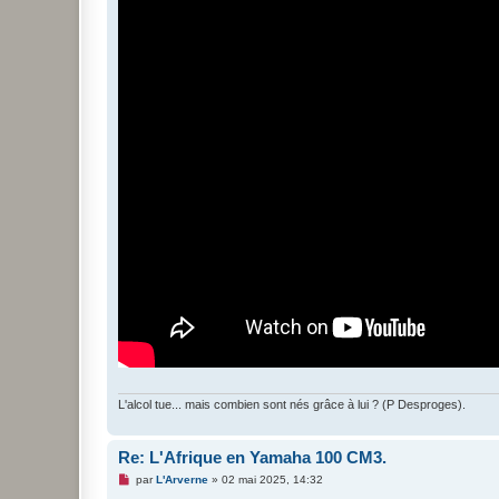
g
e
n
o
n
l
u
L'alcol tue... mais combien sont nés grâce à lui ? (P Desproges).
Re: L'Afrique en Yamaha 100 CM3.
M
par
L'Arverne
»
02 mai 2025, 14:32
e