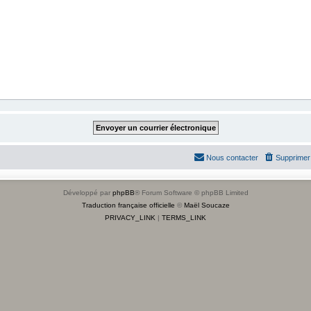
Nous contacter
Supprimer 
Développé par
phpBB
® Forum Software © phpBB Limited
Traduction française officielle
©
Maël Soucaze
PRIVACY_LINK
|
TERMS_LINK