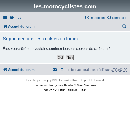
les-motocyclistes.com
FAQ
Inscription
Connexion
R
Accueil du forum
e
Supprimer tous les cookies du forum
c
h
Êtes-vous sûr(e) de vouloir supprimer tous les cookies de ce forum ?
e
r
c
Accueil du forum
Le fuseau horaire est réglé sur
UTC+02:00
h
Développé par
phpBB
® Forum Software © phpBB Limited
e
Traduction française officielle
©
Maël Soucaze
r
PRIVACY_LINK
|
TERMS_LINK